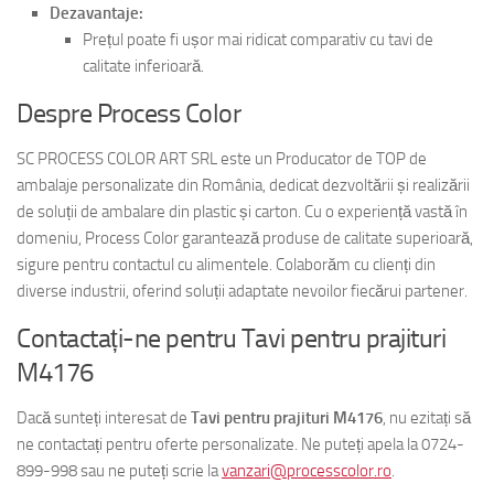
Dezavantaje:
Prețul poate fi ușor mai ridicat comparativ cu tavi de
calitate inferioară.
Despre Process Color
SC PROCESS COLOR ART SRL este un Producator de TOP de
ambalaje personalizate din România, dedicat dezvoltării și realizării
de soluții de ambalare din plastic și carton. Cu o experiență vastă în
domeniu, Process Color garantează produse de calitate superioară,
sigure pentru contactul cu alimentele. Colaborăm cu clienți din
diverse industrii, oferind soluții adaptate nevoilor fiecărui partener.
Contactați-ne pentru Tavi pentru prajituri
M4176
Dacă sunteți interesat de
Tavi pentru prajituri M4176
, nu ezitați să
ne contactați pentru oferte personalizate. Ne puteți apela la 0724-
899-998 sau ne puteți scrie la
vanzari@processcolor.ro
.