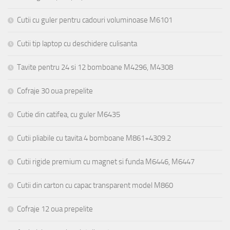
Cutii cu guler pentru cadouri voluminoase M6101
Cutii tip laptop cu deschidere culisanta
Tavite pentru 24 si 12 bomboane M4296, M4308
Cofraje 30 oua prepelite
Cutie din catifea, cu guler M6435
Cutii pliabile cu tavita 4 bomboane M861+4309.2
Cutii rigide premium cu magnet si funda M6446, M6447
Cutii din carton cu capac transparent model M860
Cofraje 12 oua prepelite