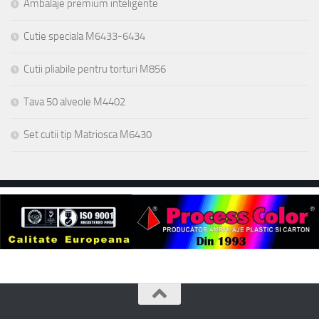
Ambalaje premium inteligente
Cutie speciala M6433-6434
Cutii pliabile pentru torturi M856
Tava 50 alveole M4402
Set cutii tip Matriosca M6430