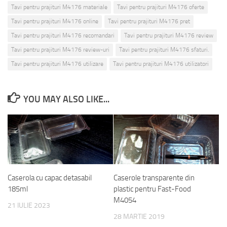
Tavi pentru prajituri M4176 materiale
Tavi pentru prajituri M4176 oferte
Tavi pentru prajituri M4176 online
Tavi pentru prajituri M4176 pret
Tavi pentru prajituri M4176 recomandari
Tavi pentru prajituri M4176 review
Tavi pentru prajituri M4176 review-uri
Tavi pentru prajituri M4176 sfaturi.
Tavi pentru prajituri M4176 utilizare
Tavi pentru prajituri M4176 utilizatori
YOU MAY ALSO LIKE...
Caserola cu capac detasabil
Caserole transparente din
185ml
plastic pentru Fast-Food
M4054
21 IULIE 2023
28 MARTIE 2019