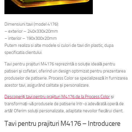
Dimensiuni tavi (model 4176):
– exterior – 240x330x20mm
– interior – 190x300x20mm
Putem realiza si alte modele si culori de tavi din plastic, dupa
specificatia clientului.
Tavi pentru prajituri M4176 reprezintă o soluție ideală pentru
patiseri și cofetari, oferind un design optimizat pentru prezentarea
produselor de patiserie. Process Color se specializează în furnizarea
acestor tavi, asigurând calitate și personalizare.
Descoperiți tavi pentru prajituri M4176 de la Process Color
și
transformați-vă produsele de patiserie într-o adevărată operă de
artă! Oferim soluții personalizate, adaptate nevoilor fiecărui client.
Tavi pentru prajituri M4176 – Introducere