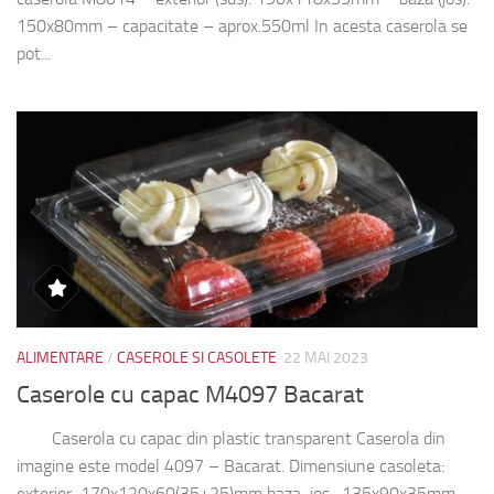
150x80mm – capacitate – aprox.550ml In acesta caserola se
pot...
ALIMENTARE
/
CASEROLE SI CASOLETE
22 MAI 2023
Caserole cu capac M4097 Bacarat
Caserola cu capac din plastic transparent Caserola din
imagine este model 4097 – Bacarat. Dimensiune casoleta:
exterior 170x120x60(35+25)mm baza jos -135x90x35mm