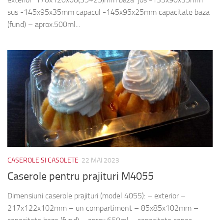
sus -145x95x35mm capacul -145x95x25mm capacitate baza
(fund) – aprox.500ml...
CASEROLE SI CASOLETE
22 MAI 2023
Caserole pentru prajituri M4055
Dimensiuni caserole prajituri (model 4055): – exterior –
217x122x102mm – un compartiment – 85x85x102mm –