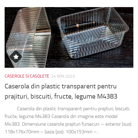
CASEROLE SI CASOLETE
24 MAI 2023
Caserola din plastic transparent pentru
prajituri, biscuiti, fructe, legume M4383
Caserola din plastic transparent pentru prajituri, biscuiti,
fructe, legume M4383 Caserola din imagine este model
M4383. Dimensiune caserole prajituri fursecuri: – exterior (sus):
118x176x70mm – baza (jos): 100x153mm –...