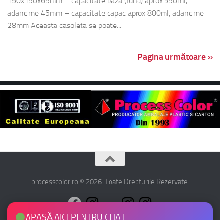
150x150x65mm – capacitate baza (fund) aprox.550ml,
adancime 45mm – capacitate capac aprox 800ml, adancime
28mm Aceasta casoleta se poate...
Pagina următoare »
processcolor.ro © 2026. Toate Drepturile Rezervate.
APASĂ AICI PENTRU CHAT