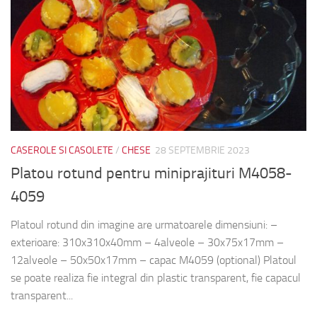
CASEROLE SI CASOLETE
/
CHESE
28 SEPTEMBRIE 2023
Platou rotund pentru miniprajituri M4058-
4059
Platoul rotund din imagine are urmatoarele dimensiuni: –
exterioare: 310x310x40mm – 4alveole – 30x75x17mm –
12alveole – 50x50x17mm – capac M4059 (optional) Platoul
se poate realiza fie integral din plastic transparent, fie capacul
transparent...