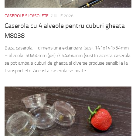
CASEROLE SI CASOLETE
7 IULIE 2026
Caserola cu 4 alveole pentru cuburi gheata
M8038
Baza caserola – dimensiune exterioara (sus): 141x141x54mm
– alveola: 50x50mm (jos) // 54x54mm (sus) In acesta caserola
se pot ambala cuburi de gheata si diverse produse sensibile la
transport etc. Aceasta caserola se poate...