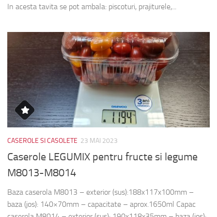
In acesta tavita se pot ambala: piscoturi, prajiturele,...
CASEROLE SI CASOLETE
23 MAI 2023
Caserole LEGUMIX pentru fructe si legume
M8013-M8014
Baza caserola M8013 – exterior (sus):188x117x100mm –
baza (jos): 140×70mm – capacitate – aprox.1650ml Capac
caserola M8014 – exterior (sus): 190x118x35mm – baza (jos):