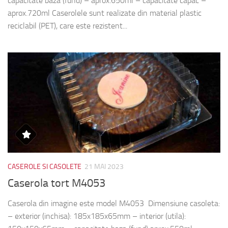
capacitate baza (fund) – aprox.650ml – capacitate capac –
aprox.720ml Caserolele sunt realizate din material plastic
reciclabil (PET), care este rezistent...
CASEROLE SI CASOLETE
21 MAI 2023
Caserola tort M4053
Caserola din imagine este model M4053 Dimensiune casoleta:
– exterior (inchisa): 185x185x65mm – interior (utila):