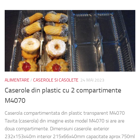
ALIMENTARE
/
CASEROLE SI CASOLETE
24 MAI 2023
Caserole din plastic cu 2 compartimente
M4070
Caserola compartimentata din plastic transparent M4070
Tavita (caserola) din imagine este model M4070 si are are
doua compartimente. Dimensiuni caserole: exterior
232x153x40m interior 215x66x40mm capacitate aprox.750ml