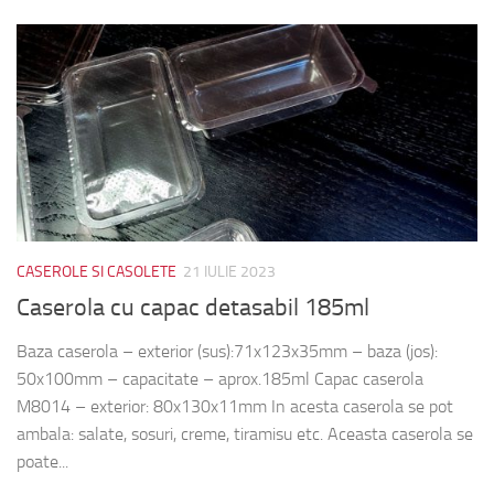
CASEROLE SI CASOLETE
21 IULIE 2023
Caserola cu capac detasabil 185ml
Baza caserola – exterior (sus):71x123x35mm – baza (jos):
50x100mm – capacitate – aprox.185ml Capac caserola
M8014 – exterior: 80x130x11mm In acesta caserola se pot
ambala: salate, sosuri, creme, tiramisu etc. Aceasta caserola se
poate...