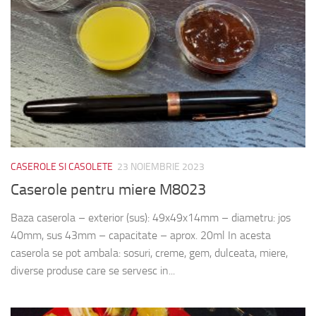
CASEROLE SI CASOLETE
23 NOIEMBRIE 2023
Caserole pentru miere M8023
Baza caserola – exterior (sus): 49x49x14mm – diametru: jos
40mm, sus 43mm – capacitate – aprox. 20ml In acesta
caserola se pot ambala: sosuri, creme, gem, dulceata, miere,
diverse produse care se servesc in...