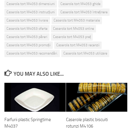
Caserola tort M4053 dimensiuni
Caserola tort M4053 ghide
Caserola tort M4053 instrucțiuni
Caserola tort M4053 întreținere
Caserola tort M4053 livrare
Caserola tort M4053 materiale
Caserola tort M4053 oferte
Caserola tort M4053 online
Caserola tort M4053 păreri
Caserola tort M4053 preț
Caserola tort M4053 promoții
Caserola tort M4053 recenzii
Caserola tort M4053 recomandări.
Caserola tort M4053 utilizare
YOU MAY ALSO LIKE...
Farfurii plastic Springtime
Caserole plastic biscuiti
M4037
rotunzi M4106