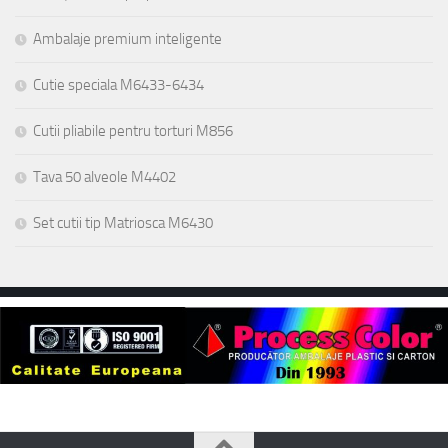
Ambalaje premium inteligente
Cutie speciala M6433-6434
Cutii pliabile pentru torturi M856
Tava 50 alveole M4402
Set cutii tip Matriosca M6430