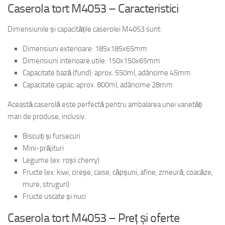
Caserola tort M4053 – Caracteristici
Dimensiunile și capacitățile caserolei M4053 sunt:
Dimensiuni exterioare: 185x185x65mm
Dimensiuni interioare utile: 150x150x65mm
Capacitate bază (fund): aprox. 550ml, adâncime 45mm
Capacitate capac: aprox. 800ml, adâncime 28mm
Această caserolă este perfectă pentru ambalarea unei varietăți
mari de produse, inclusiv:
Biscuiți și fursecuri
Mini-prăjituri
Legume (ex: roșii cherry)
Fructe (ex: kiwi, cireșe, caise, căpșuni, afine, zmeură, coacăze,
mure, struguri)
Fructe uscate și nuci
Caserola tort M4053 – Preț și oferte