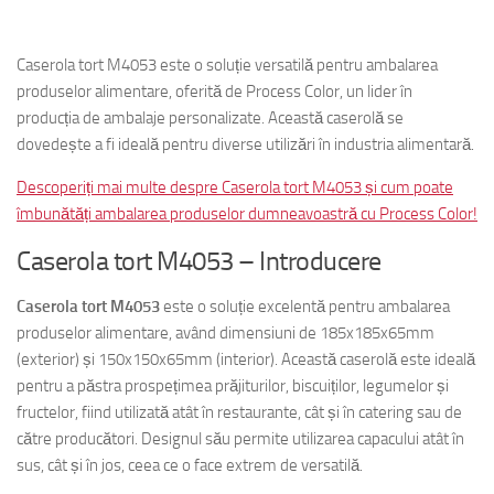
adri
Caserola tort M4053 este o soluție versatilă pentru ambalarea
produselor alimentare, oferită de Process Color, un lider în
producția de ambalaje personalizate. Această caserolă se
dovedește a fi ideală pentru diverse utilizări în industria alimentară.
Descoperiți mai multe despre Caserola tort M4053 și cum poate
îmbunătăți ambalarea produselor dumneavoastră cu Process Color!
Caserola tort M4053 – Introducere
Caserola tort M4053
este o soluție excelentă pentru ambalarea
produselor alimentare, având dimensiuni de 185x185x65mm
(exterior) și 150x150x65mm (interior). Această caserolă este ideală
pentru a păstra prospețimea prăjiturilor, biscuiților, legumelor și
fructelor, fiind utilizată atât în restaurante, cât și în catering sau de
către producători. Designul său permite utilizarea capacului atât în
sus, cât și în jos, ceea ce o face extrem de versatilă.