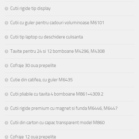
Cutii rigide tip display
Cutii cu guler pentru cadouri voluminoase M6101
Cutii tip laptop cu deschidere culisanta
Tavite pentru 24 si 12 bomboane M4296, M4308
Cofraje 30 oua prepelite
Cutie din catifea, cu guler M6435
Cutii pliabile cu tavita 4 bomboane M861+4309.2
Cutii rigide premium cu magnet si funda M6446, M6447
Cutii din carton cu capac transparent model M860
Cofraje 12 oua prepelite