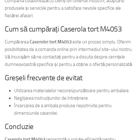
Compania colaborează cu clienți din diverse industrii, adaptând
produsele și serviciile pentru a satisface nevoile specifice ale
fiecărei afaceri.
Cum să cumpărați Caserola tort M4053
Cumpărarea
Caserolei tort M4053
este un proces simplu. Oferim
posibilitatea de a comanda online prin intermediul site-ului nostru.
Vă încurajăm să ne contactați pentru a discuta despre cerințele
dumneavoastră specifice și pentru a obține o ofertă personalizată.
Greșeli frecvente de evitat
Utilizarea materialelor necorespunzătoare pentru ambalare.
Neglijarea instrucțiunilor de întreținere.
Încercarea de a ambala produse nepotrivite pentru
dimensiunile caserolei.
Concluzie
Caserola tort M4053
reprezintă o soluție eficientă pentru