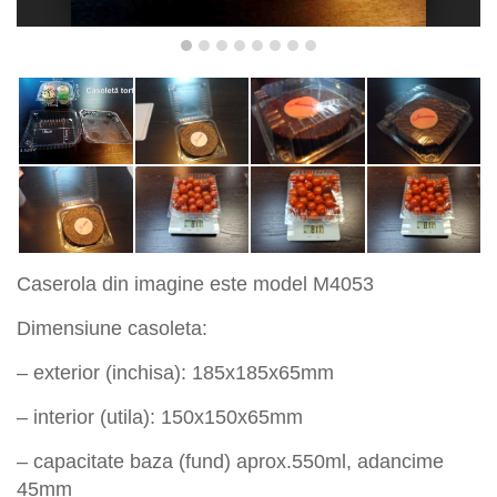
Caserola din imagine este model
M
40
53
Dimensiune casoleta:
– exterior (inchisa): 185x185x65mm
– interior (utila): 150x150x65mm
– capacitate baza (fund) aprox.550ml, adancime
45mm