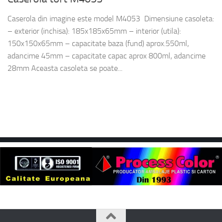
Caserola din imagine este model M4053 Dimensiune casoleta:
– exterior (inchisa): 185x185x65mm – interior (utila):
150x150x65mm – capacitate baza (fund) aprox.550ml,
adancime 45mm – capacitate capac aprox 800ml, adancime
28mm Aceasta casoleta se poate...