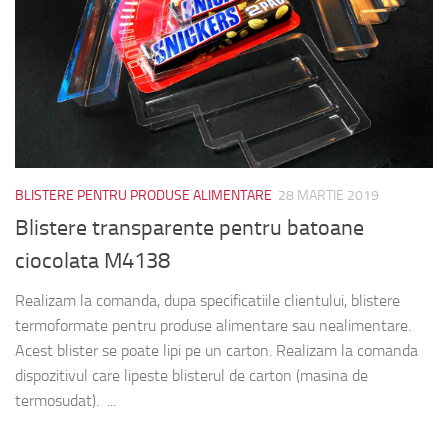
BLISTERE PENTRU PRODUSE ALIMENTARE
28 MARTIE 2019
Blistere transparente pentru batoane
ciocolata M4138
Realizam la comanda, dupa specificatiile clientului, blistere
termoformate pentru produse alimentare sau nealimentare.
Acest blister se poate lipi pe un carton. Realizam la comanda
dispozitivul care lipeste blisterul de carton (masina de
termosudat). ...