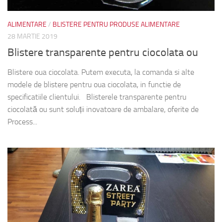
ALIMENTARE
/
BLISTERE PENTRU PRODUSE ALIMENTARE
28 MARTIE 2019
Blistere transparente pentru ciocolata ou
Blistere oua ciocolata. Putem executa, la comanda si alte
modele de blistere pentru oua ciocolata, in functie de
specificatiile clientului. Blisterele transparente pentru
ciocolată ou sunt soluții inovatoare de ambalare, oferite de
Process...