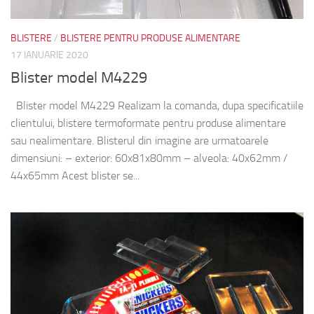
BLISTERE
/
BLISTERE PENTRU PRODUSE ALIMENTARE
17 IANUARIE 2020
Blister model M4229
Blister model M4229 Realizam la comanda, dupa specificatiile
clientului, blistere termoformate pentru produse alimentare
sau nealimentare. Blisterul din imagine are urmatoarele
dimensiuni: – exterior: 60x81x80mm – alveola: 40x62mm /
44x65mm Acest blister se...