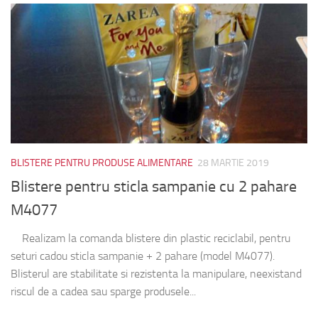
BLISTERE PENTRU PRODUSE ALIMENTARE
28 MARTIE 2019
Blistere pentru sticla sampanie cu 2 pahare
M4077
Realizam la comanda blistere din plastic reciclabil, pentru
seturi cadou sticla sampanie + 2 pahare (model M4077).
Blisterul are stabilitate si rezistenta la manipulare, neexistand
riscul de a cadea sau sparge produsele...