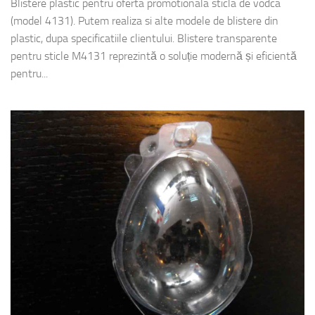
Blistere plastic pentru oferta promotionala sticla de vodca
(model 4131). Putem realiza si alte modele de blistere din
plastic, dupa specificatiile clientului. Blistere transparente
pentru sticle M4131 reprezintă o soluție modernă și eficientă
pentru...