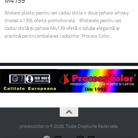
M4139
Blistere plastic pentru set cadou sticla + doua pahare whisky
(model 4139), oferta promotionala. Blisterele pentru set
cadou sticlă și pahare M4139 oferă o soluție elegantă și
practică pentru ambalarea cadourilor. Process Color,...
processcolor.ro © 2026. Toate Drepturile Rezervate.