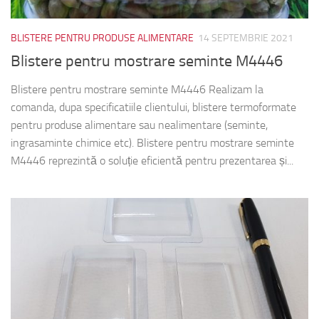
BLISTERE PENTRU PRODUSE ALIMENTARE
14 SEPTEMBRIE 2021
Blistere pentru mostrare seminte M4446
Blistere pentru mostrare seminte M4446 Realizam la
comanda, dupa specificatiile clientului, blistere termoformate
pentru produse alimentare sau nealimentare (seminte,
ingrasaminte chimice etc). Blistere pentru mostrare seminte
M4446 reprezintă o soluție eficientă pentru prezentarea și...