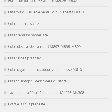
Forma de turnat cu 63 alveole M8026, M8027
Caserola cu 4 alveole pentru cuburi gheata M8038
Cutii duble culisante
Cutii premium model Bite
Cutii colective de transport M897, M898, M899
Cutii rigide tip display
Cutii cu guler pentru cadouri voluminoase M6101
Cutii tip laptop cu deschidere culisanta
Tavite pentru 24 si 12 bomboane M4296, M4308
Cofraje 30 oua prepelite