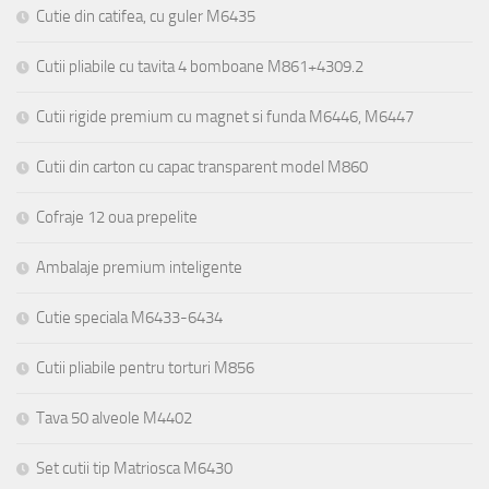
Cutie din catifea, cu guler M6435
Cutii pliabile cu tavita 4 bomboane M861+4309.2
Cutii rigide premium cu magnet si funda M6446, M6447
Cutii din carton cu capac transparent model M860
Cofraje 12 oua prepelite
Ambalaje premium inteligente
Cutie speciala M6433-6434
Cutii pliabile pentru torturi M856
Tava 50 alveole M4402
Set cutii tip Matriosca M6430