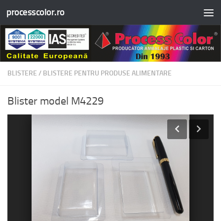
processcolor.ro
Skip to content
BLISTERE
/
BLISTERE PENTRU PRODUSE ALIMENTARE
Blister model M4229