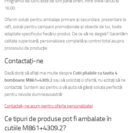
Programul de lucru este de luni până vineri, între orele 08:00 și
16:00.
Oferim soluții pentru ambalaje primare și secundare, prezentare la
raft, soluții pentru campanii promoționale și obiecte de lux, toate
adaptate specificului fiecărui produs. De ce să ne alegeți? Garantăm
calitate superioară, personalizare completă și control total asupra
procesului de producție.
Contactați-ne
Dacă doriți să aflați mai multe despre
Cutii pliabile cu tavita 4
bomboane M861+4309.2
sau să solicitați o ofertă, nu ezitați să ne
contactați. Suntem aici pentru a vă ajuta să găsiți soluția perfectă
pentru nevoile dumneavoastră!
Contactați-ne acum pentru oferte personalizate!
Ce tipuri de produse pot fi ambalate în
cutiile M861+4309.2?