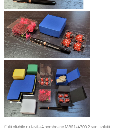
Cutii pliabile cu tavita 4 bomboane M861+4309.2 sunt soluții