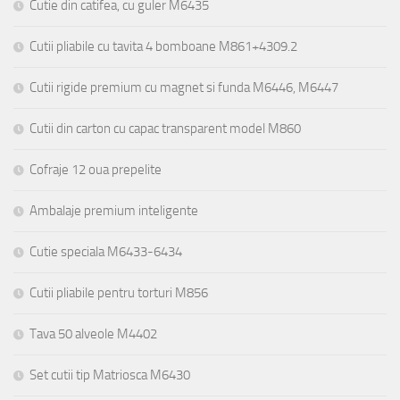
Cutie din catifea, cu guler M6435
Cutii pliabile cu tavita 4 bomboane M861+4309.2
Cutii rigide premium cu magnet si funda M6446, M6447
Cutii din carton cu capac transparent model M860
Cofraje 12 oua prepelite
Ambalaje premium inteligente
Cutie speciala M6433-6434
Cutii pliabile pentru torturi M856
Tava 50 alveole M4402
Set cutii tip Matriosca M6430