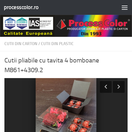
processcolor.ro
Skip to content
CUTII DIN CARTON
/
CUTII DIN PLASTIC
Cutii pliabile cu tavita 4 bomboane
M861+4309.2