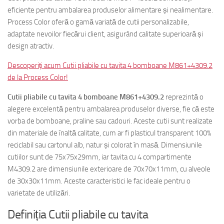
eficiente pentru ambalarea produselor alimentare și nealimentare.
Process Color oferă o gamă variată de cutii personalizabile,
adaptate nevoilor fiecărui client, asigurând calitate superioară și
design atractiv.
Descoperiți acum Cutii pliabile cu tavita 4 bomboane M861+4309.2
de la Process Color!
Cutii pliabile cu tavita 4 bomboane M861+4309.2
reprezintă o
alegere excelentă pentru ambalarea produselor diverse, fie că este
vorba de bomboane, praline sau cadouri. Aceste cutii sunt realizate
din materiale de înaltă calitate, cum ar fi plasticul transparent 100%
reciclabil sau cartonul alb, natur și colorat în masă. Dimensiunile
cutiilor sunt de 75x75x29mm, iar tavita cu 4 compartimente
M4309.2 are dimensiunile exterioare de 70x70x11mm, cu alveole
de 30x30x11mm. Aceste caracteristici le fac ideale pentru o
varietate de utilizări.
Definiția Cutii pliabile cu tavita