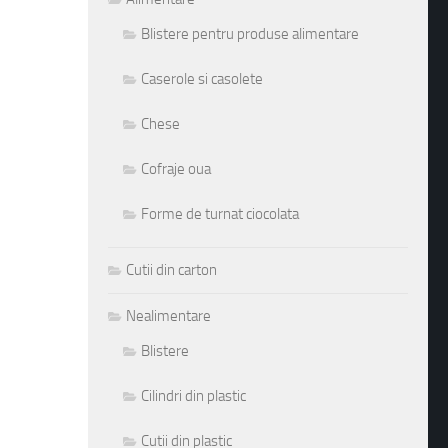
Blistere pentru produse alimentare
Caserole si casolete
Chese
Cofraje oua
Forme de turnat ciocolata
Cutii din carton
Nealimentare
Blistere
Cilindri din plastic
Cutii din plastic