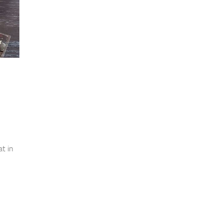
at in