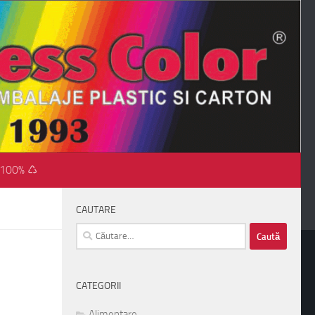
 100% ♺
CAUTARE
Caută
după:
CATEGORII
Alimentare