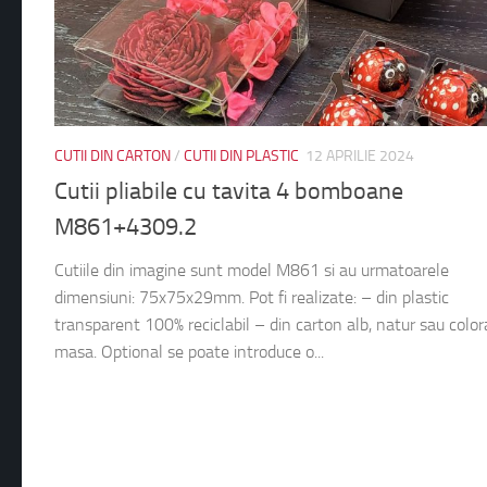
CUTII DIN CARTON
/
CUTII DIN PLASTIC
12 APRILIE 2024
Cutii pliabile cu tavita 4 bomboane
M861+4309.2
Cutiile din imagine sunt model M861 si au urmatoarele
dimensiuni: 75x75x29mm. Pot fi realizate: – din plastic
transparent 100% reciclabil – din carton alb, natur sau color
masa. Optional se poate introduce o...