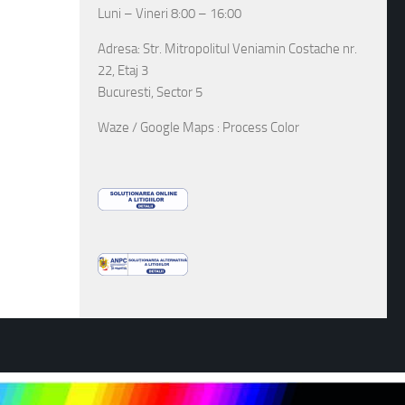
Luni – Vineri 8:00 – 16:00
Adresa: Str. Mitropolitul Veniamin Costache nr.
22, Etaj 3
Bucuresti, Sector 5
Waze / Google Maps : Process Color