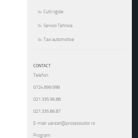
Cutii rigide
Servicii Tehnice
Tavi automotive
CONTACT
Telefon:
0724.899.998
021.335.96.88
021.335.86.87
E-mail: vanzari@processcolor.ro
Program: