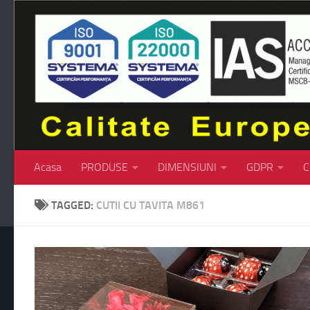
Skip to content
Acasa
PRODUSE
DIMENSIUNI
GDPR
C
TAGGED:
CUTII CU TAVITA M861