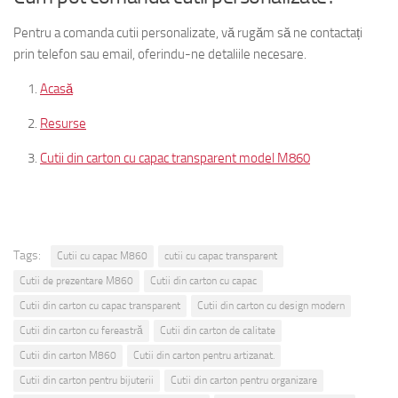
Pentru a comanda cutii personalizate, vă rugăm să ne contactați
prin telefon sau email, oferindu-ne detaliile necesare.
Acasă
Resurse
Cutii din carton cu capac transparent model M860
Tags:
Cutii cu capac M860
cutii cu capac transparent
Cutii de prezentare M860
Cutii din carton cu capac
Cutii din carton cu capac transparent
Cutii din carton cu design modern
Cutii din carton cu fereastră
Cutii din carton de calitate
Cutii din carton M860
Cutii din carton pentru artizanat.
Cutii din carton pentru bijuterii
Cutii din carton pentru organizare