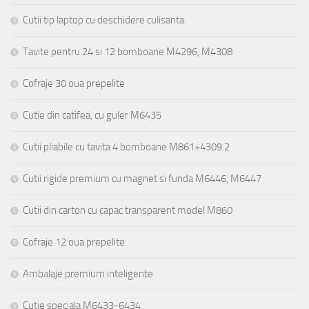
Cutii tip laptop cu deschidere culisanta
Tavite pentru 24 si 12 bomboane M4296, M4308
Cofraje 30 oua prepelite
Cutie din catifea, cu guler M6435
Cutii pliabile cu tavita 4 bomboane M861+4309.2
Cutii rigide premium cu magnet si funda M6446, M6447
Cutii din carton cu capac transparent model M860
Cofraje 12 oua prepelite
Ambalaje premium inteligente
Cutie speciala M6433-6434