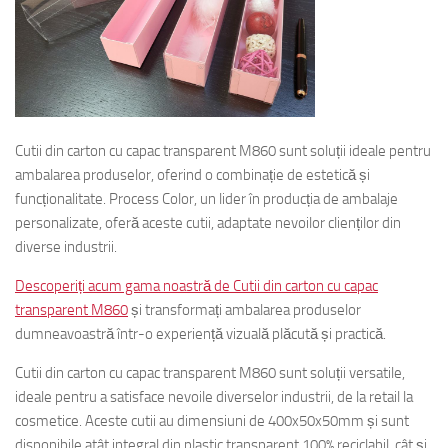
Cutii din carton cu capac transparent M860 sunt soluții ideale pentru
ambalarea produselor, oferind o combinație de estetică și
funcționalitate. Process Color, un lider în producția de ambalaje
personalizate, oferă aceste cutii, adaptate nevoilor clienților din
diverse industrii.
Descoperiți acum gama noastră de Cutii din carton cu capac
transparent M860
și transformați ambalarea produselor
dumneavoastră într-o experiență vizuală plăcută și practică.
Cutii din carton cu capac transparent M860 sunt soluții versatile,
ideale pentru a satisface nevoile diverselor industrii, de la retail la
cosmetice. Aceste cutii au dimensiuni de 400x50x50mm și sunt
disponibile atât integral din plastic transparent 100% reciclabil, cât și