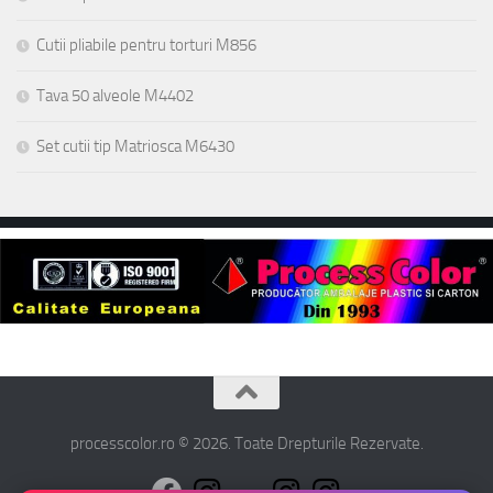
Cutii pliabile pentru torturi M856
Tava 50 alveole M4402
Set cutii tip Matriosca M6430
processcolor.ro © 2026. Toate Drepturile Rezervate.