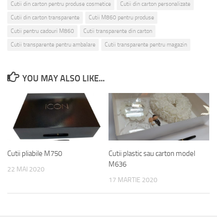
Cutii din carton pentru produse cosmetice
Cutii din carton personalizate
Cutii din carton transparente
Cutii M860 pentru produse
Cutii pentru cadouri M860
Cutii transparente din carton
Cutii transparente pentru ambalare
Cutii transparente pentru magazin
YOU MAY ALSO LIKE...
Cutii pliabile M750
Cutii plastic sau carton model
M636
22 MAI 2020
17 MARTIE 2020