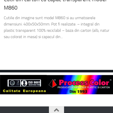
M860
Cutiile din imagine sunt model M860 si au urmatoarele
dimensiuni: 400x50x50mm. Pot fi realizate: – integral din
plastic transparent 100% reciclabil – baza din carton (alb, natur
sau colorat in masa) si capacul din...