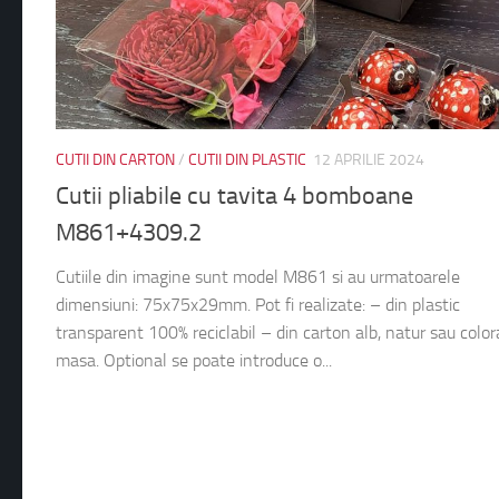
CUTII DIN CARTON
/
CUTII DIN PLASTIC
12 APRILIE 2024
Cutii pliabile cu tavita 4 bomboane
M861+4309.2
Cutiile din imagine sunt model M861 si au urmatoarele
dimensiuni: 75x75x29mm. Pot fi realizate: – din plastic
transparent 100% reciclabil – din carton alb, natur sau color
masa. Optional se poate introduce o...