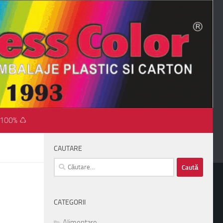
 100% ♺
CAUTARE
Caută
după:
CATEGORII
Alimentare