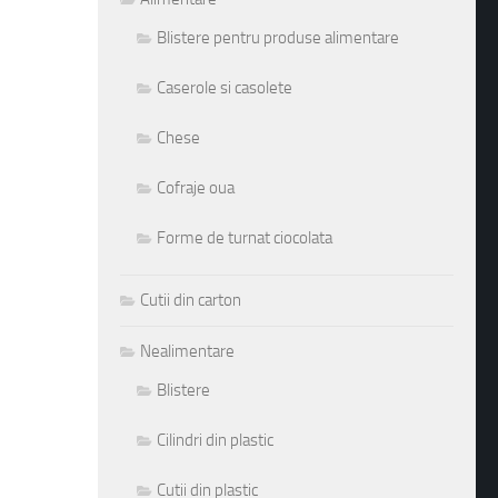
Blistere pentru produse alimentare
Caserole si casolete
Chese
Cofraje oua
Forme de turnat ciocolata
Cutii din carton
Nealimentare
Blistere
Cilindri din plastic
Cutii din plastic