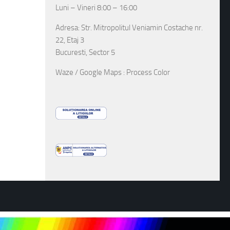
Luni – Vineri 8:00 – 16:00
Adresa: Str. Mitropolitul Veniamin Costache nr.
22, Etaj 3
Bucuresti, Sector 5
Waze / Google Maps : Process Color