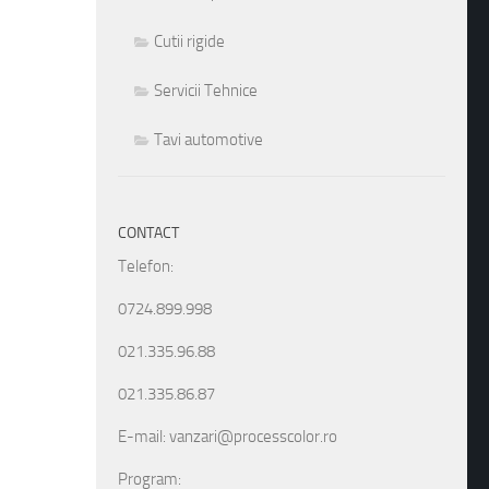
Cutii rigide
Servicii Tehnice
Tavi automotive
CONTACT
Telefon:
0724.899.998
021.335.96.88
021.335.86.87
E-mail: vanzari@processcolor.ro
Program: