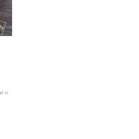
at in