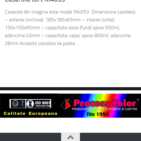
Caserola din imagine este model M4053 Dimensiune casoleta:
– exterior (inchisa): 185x185x65mm – interior (utila):
150x150x65mm – capacitate baza (fund) aprox.550ml,
adancime 45mm – capacitate capac aprox 800ml, adancime
28mm Aceasta casoleta se poate...