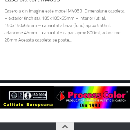
Caserola din imagine este model M4053 Dimensiune casoleta:
– exterior (inchisa): 185x185x65mm – interior (utila):
150x150x65mm – capacitate baza (fund) aprox.550ml,
adancime 45mm – capacitate capac aprox 800ml, adancime
28mm Aceasta casoleta se poate...