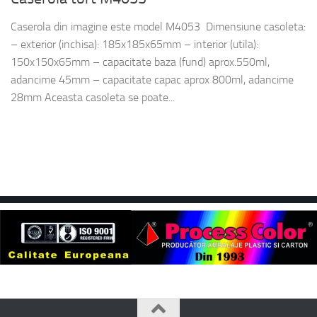
Caserola din imagine este model M4053 Dimensiune casoleta:
– exterior (inchisa): 185x185x65mm – interior (utila):
150x150x65mm – capacitate baza (fund) aprox.550ml,
adancime 45mm – capacitate capac aprox 800ml, adancime
28mm Aceasta casoleta se poate...