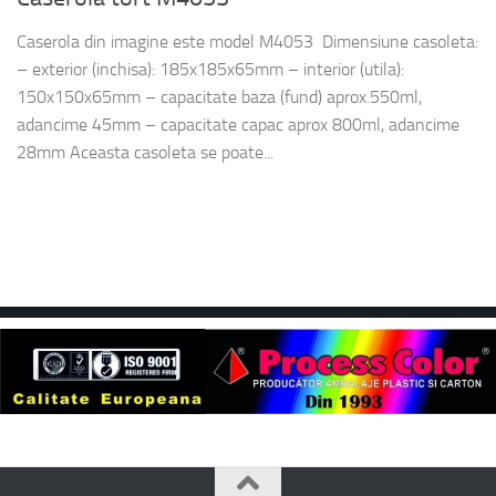
Caserola din imagine este model M4053 Dimensiune casoleta:
– exterior (inchisa): 185x185x65mm – interior (utila):
150x150x65mm – capacitate baza (fund) aprox.550ml,
adancime 45mm – capacitate capac aprox 800ml, adancime
28mm Aceasta casoleta se poate...