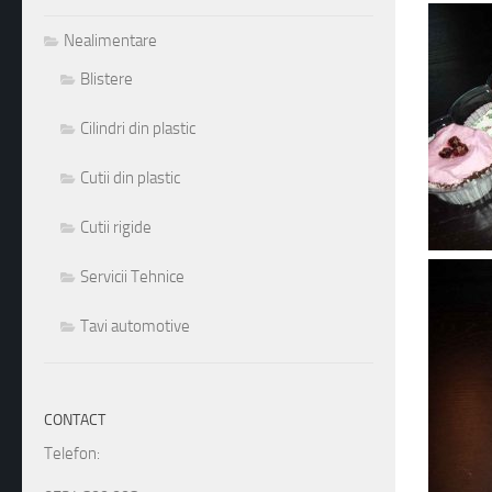
Nealimentare
Blistere
Cilindri din plastic
Cutii din plastic
Cutii rigide
Servicii Tehnice
Tavi automotive
CONTACT
Telefon: