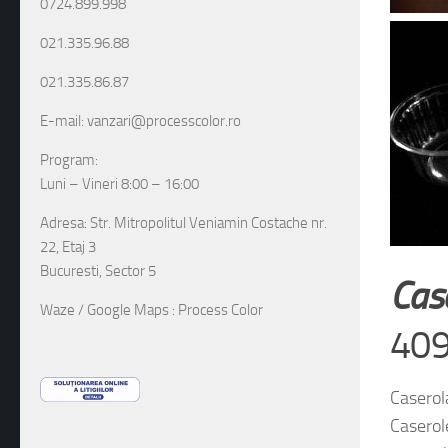
0724.899.998
021.335.96.88
021.335.86.87
E-mail: vanzari@processcolor.ro
Program:
Luni – Vineri 8:00 – 16:00
Adresa: Str. Mitropolitul Veniamin Costache nr.
22, Etaj 3
Bucuresti, Sector 5
Case
Waze / Google Maps : Process Color
409
Caserol