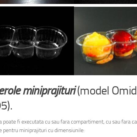
role miniprajituri
(model Omid
5).
a poate fi executata cu sau fara compartiment, cu sau fara c