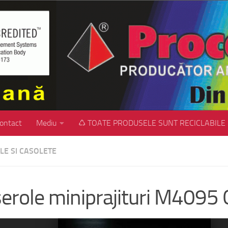
ontact
Mediu
♺ TOATE PRODUSELE SUNT RECICLABILE
LE SI CASOLETE
erole miniprajituri M4095