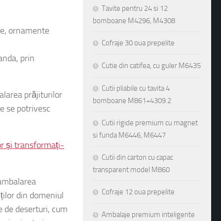
Tavite pentru 24 si 12
bomboane M4296, M4308
nde, ornamente
Cofraje 30 oua prepelite
Cutie din catifea, cu guler M6435
anda, prin
Cutii pliabile cu tavita 4
bomboane M861+4309.2
larea prăjiturilor
re se potrivesc
Cutii rigide premium cu magnet
si funda M6446, M6447
r și transformați-
Cutii din carton cu capac
transparent model M860
Cofraje 12 oua prepelite
 ambalarea
nților din domeniul
Ambalaje premium inteligente