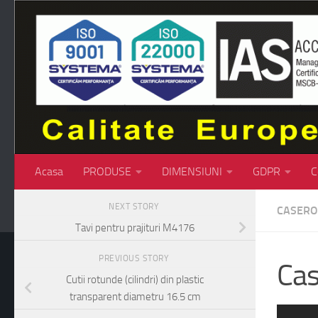
Skip to content
Acasa
PRODUSE
DIMENSIUNI
GDPR
C
NEXT STORY
CASERO
Tavi pentru prajituri M4176
PREVIOUS STORY
Cas
Cutii rotunde (cilindri) din plastic
transparent diametru 16.5 cm