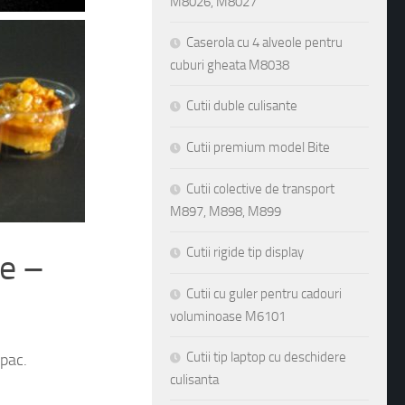
M8026, M8027
Caserola cu 4 alveole pentru
cuburi gheata M8038
Cutii duble culisante
Cutii premium model Bite
Cutii colective de transport
M897, M898, M899
Cutii rigide tip display
e –
Cutii cu guler pentru cadouri
voluminoase M6101
Cutii tip laptop cu deschidere
culisanta
apac.