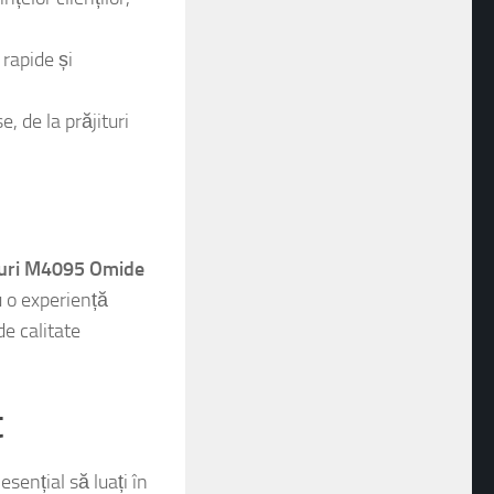
țelor clienților,
 rapide și
, de la prăjituri
ituri M4095 Omide
u o experiență
e calitate
t