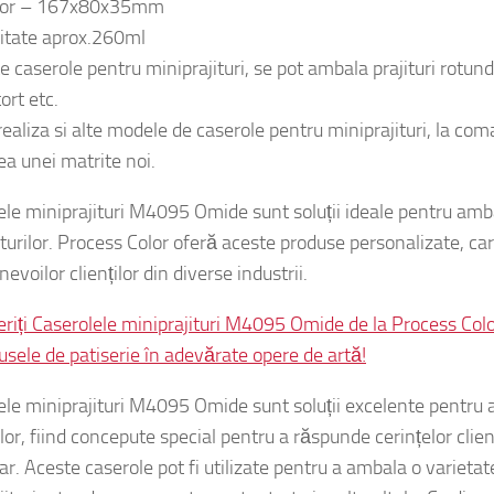
e pentru miniprajituri cu dimensiunile:
rior – 167x80x35mm
itate aprox.260ml
te caserole pentru miniprajituri, se pot ambala prajituri rotu
ort etc.
ealiza si alte modele de caserole pentru miniprajituri, la com
ea unei matrite noi.
ele miniprajituri M4095 Omide sunt soluții ideale pentru amba
turilor. Process Color oferă aceste produse personalizate, ca
nevoilor clienților din diverse industrii.
riți Caserolele miniprajituri M4095 Omide de la Process Colo
usele de patiserie în adevărate opere de artă!
ele miniprajituri M4095 Omide sunt soluții excelente pentru
ilor, fiind concepute special pentru a răspunde cerințelor clie