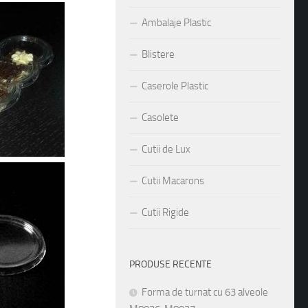
Ambalaje Plastic
Blistere
Caserole Plastic
Casolete
Cutii de Lux
Cutii Macarons
Cutii Rigide
PRODUSE RECENTE
Forma de turnat cu 63 alveole