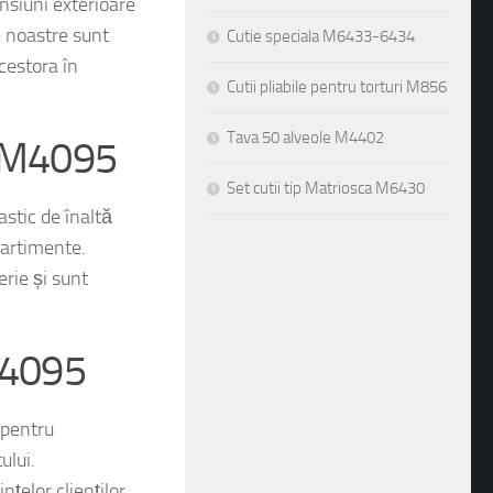
e de deserturi, cum
ensiuni exterioare
Cutie speciala M6433-6434
 noastre sunt
Cutii pliabile pentru torturi M856
cestora în
Tava 50 alveole M4402
ri M4095
Set cutii tip Matriosca M6430
stic de înaltă
partimente.
rie și sunt
 M4095
 pentru
ului.