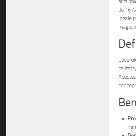
alimenta
ar fi pr
de 167x
ideale p
magazi
Def
Caserol
calitat
Acestea
concepu
Ben
Pro
min