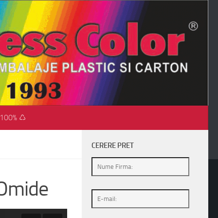
 100% ♺
CERERE PRET
 Omide