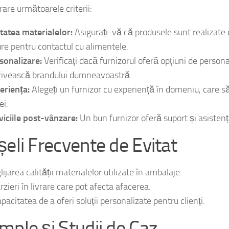
ând căutați un furnizor de caserole pentru miniprajituri, este 
are următoarele criterii:
itatea materialelor:
Asigurați-vă că produsele sunt realizate 
ure pentru contactul cu alimentele.
sonalizare:
Verificați dacă furnizorul oferă opțiuni de persona
rivească brandului dumneavoastră.
eriența:
Alegeți un furnizor cu experiență în domeniu, care s
ei.
viciile post-vânzare:
Un bun furnizor oferă suport și asistenț
șeli Frecvente de Evitat
ijarea calității materialelor utilizate în ambalaje.
rzieri în livrare care pot afecta afacerea.
pacitatea de a oferi soluții personalizate pentru clienți.