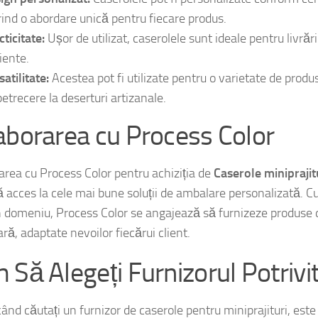
ign personalizat:
Caserolele pot fi personalizate conform cerin
rind o abordare unică pentru fiecare produs.
ticitate:
Ușor de utilizat, caserolele sunt ideale pentru livrări
iente.
atilitate:
Acestea pot fi utilizate pentru o varietate de produse
petrecere la deserturi artizanale.
aborarea cu Process Color
area cu Process Color pentru achiziția de
Caserole minipraj
ă acces la cele mai bune soluții de ambalare personalizată. C
n domeniu, Process Color se angajează să furnizeze produse d
ră, adaptate nevoilor fiecărui client.
 Să Alegeți Furnizorul Potrivi