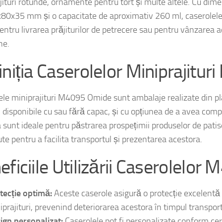
r. Aceste caserole pot fi utilizate pentru a ambala o varietat
ăjituri rotunde, ornamente pentru tort și multe altele. Cu dim
80x35 mm și o capacitate de aproximativ 260 ml, caserolele
entru livrarea prăjiturilor de petrecere sau pentru vânzarea a
ne.
iniția Caserolelor Miniprajitu
ele miniprajituri M4095 Omide sunt ambalaje realizate din pla
e, disponibile cu sau fără capac, și cu opțiunea de a avea com
 sunt ideale pentru păstrarea prospețimii produselor de patise
te pentru a facilita transportul și prezentarea acestora.
eficiile Utilizării Caserolelor
tecție optimă:
Aceste caserole asigură o protecție excelentă
iprajituri, prevenind deteriorarea acestora în timpul transport