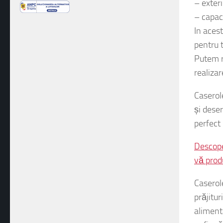
Caserol
– exte
– capac
In aces
pentru t
Putem r
realizar
Caserol
și deser
perfect 
Descope
vă prod
Caserol
prăjitur