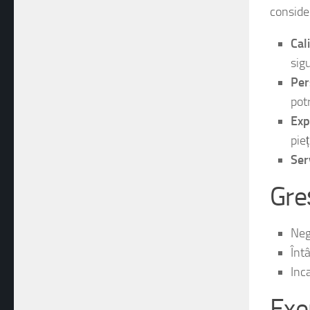
Atunci c
consider
Cal
sig
Per
pot
Exp
pieț
Ser
Gre
Negl
Întâ
Inca