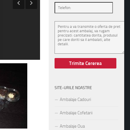
SITE-URILE NOASTRE
Ambalaje Cadouri
Ambalaje Cofetarii
Ambalaje Oua