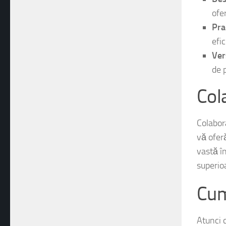
Des
ofe
Prac
efic
Vers
de 
Col
Colabor
vă ofer
vastă î
superioa
Cum