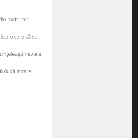
esențial să luați în
din materiale
lizare care să se
ă înțeleagă nevoile
ă după livrare.