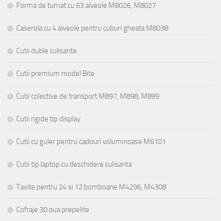
Forma de turnat cu 63 alveole M8026, M8027
Caserola cu 4 alveole pentru cuburi gheata M8038
Cutii duble culisante
Cutii premium model Bite
Cutii colective de transport M897, M898, M899
Cutii rigide tip display
Cutii cu guler pentru cadouri voluminoase M6101
Cutii tip laptop cu deschidere culisanta
Tavite pentru 24 si 12 bomboane M4296, M4308
Cofraje 30 oua prepelite