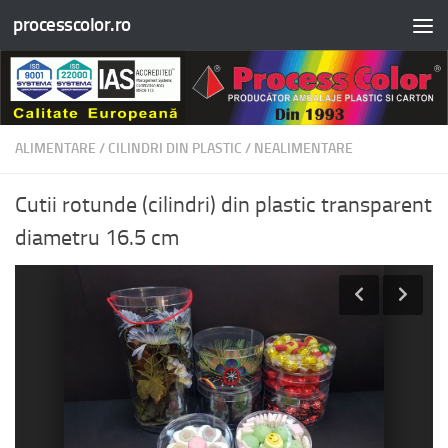
processcolor.ro
Skip to content
ALIMENTARE
/
CILINDRI DIN PLASTIC
/
NEALIMENTARE
Cutii rotunde (cilindri) din plastic transparent
diametru 16.5 cm