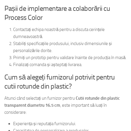
Pașii de implementare a colaborării cu
Process Color
Contactați echipa noastră pentru a discuta cerințele
dumneavoastră.
Stabiliți specificațiile produsului, inclusiv dimensiunile și
personalizările dorite.
Primiți un prototip pentru validare înainte de producția în masă.
Finalizați comanda și așteptați livrarea.
Cum să alegeți furnizorul potrivit pentru
cutii rotunde din plastic?
Atunci când selectați un furnizor pentru
Cutii rotunde din plastic
transparent diametru 16.5 cm
, este important să luați în
considerare:
Experiența și reputația furnizorului.
Capacitatea de personalizare a produselor.