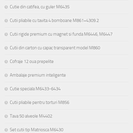
Cutie din catifea, cu guler M6435
Cutii pliabile cu tavita 4 bomboane M861+4309.2
Cutii rigide premium cu magnet si funda M6446, M6447
Cutii din carton cu capac transparent model M860
Cofraje 12 oua prepelite
Ambalaje premium inteligente
Cutie speciala M6433-6434
Cutii pliabile pentru torturi M856
Tava 50 alveole M4402
Set cutii tip Matriosca M6430