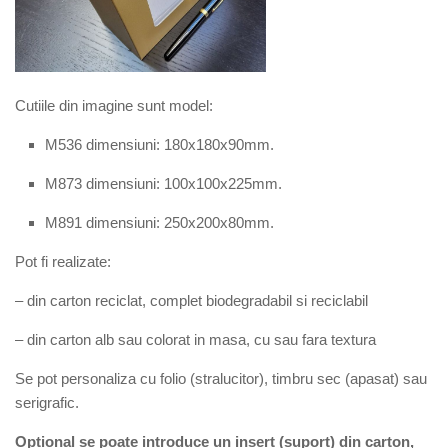
Cutiile din imagine sunt model:
M536 dimensiuni: 180x180x90mm.
M
873
dimensiuni: 1
0
0x1
0
0x
225
mm.
M891 dimensiuni: 250x200x80mm.
Pot fi realizate:
– din carton reciclat, complet biodegradabil si reciclabil
– din carton alb sau colorat in masa, cu sau fara textura
Se pot personaliza cu folio (stralucitor), timbru sec (apasat) sau
serigrafic.
Optional se poate introduce un insert (suport) din carton,