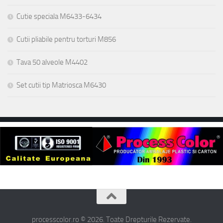
Cutie speciala M6433-6434
Cutii pliabile pentru torturi M856
Tava 50 alveole M4402
Set cutii tip Matriosca M6430
processcolor.ro © 2026. Toate Drepturile Rezervate.