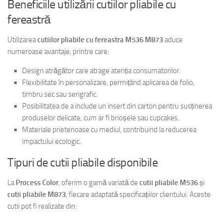
Beneficiile utilizării cutiilor pliabile cu
fereastră
Utilizarea
cutiilor pliabile cu fereastra M536 M873
aduce
numeroase avantaje, printre care:
Design atrăgător care atrage atenția consumatorilor.
Flexibilitate în personalizare, permițând aplicarea de folio,
timbru sec sau serigrafic.
Posibilitatea de a include un insert din carton pentru susținerea
produselor delicate, cum ar fi brioșele sau cupcakes.
Materiale prietenoase cu mediul, contribuind la reducerea
impactului ecologic.
Tipuri de cutii pliabile disponibile
La
Process Color
, oferim o gamă variată de
cutii pliabile M536
și
cutii pliabile M873
, fiecare adaptată specificațiilor clientului. Aceste
cutii pot fi realizate din: