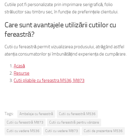
Cutiile pot fi personalizate prin imprimare serigrafică, folio
strălucitor sau timbru sec, în funcție de preferințele clientului.
Care sunt avantajele utilizării cutiilor cu
fereastră?
Cutii cu fereastră permit vizualizarea produsului, atrăgând astfel
atenția consumatorilor și îmbunătățind experiența de cumpărare.
Acasă
Resurse
Cutii pliabile cu fereastra M536, M873
Tags:
Ambalaje cu fereastră
Cutii cu fereastră M536
Cutii cu fereastră M873
Cutii cu fereastră pentru vânzare
Cutii cu vedere M536
Cutii cu vedere M873
Cutii de prezentare M536