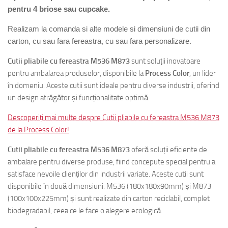
pentru
4
briose sau cupcake.
Realizam la comanda si alte modele si dimensiuni de cutii din
carton, cu sau fara fereastra, cu sau fara personalizare.
Cutii pliabile cu fereastra M536 M873
sunt soluții inovatoare
pentru ambalarea produselor, disponibile la
Process Color
, un lider
în domeniu. Aceste cutii sunt ideale pentru diverse industrii, oferind
un design atrăgător și funcționalitate optimă.
Descoperiți mai multe despre Cutii pliabile cu fereastra M536 M873
de la Process Color!
Cutii pliabile cu fereastra M536 M873
oferă soluții eficiente de
ambalare pentru diverse produse, fiind concepute special pentru a
satisface nevoile clienților din industrii variate. Aceste cutii sunt
disponibile în două dimensiuni: M536 (180x180x90mm) și M873
(100x100x225mm) și sunt realizate din carton reciclabil, complet
biodegradabil, ceea ce le face o alegere ecologică.