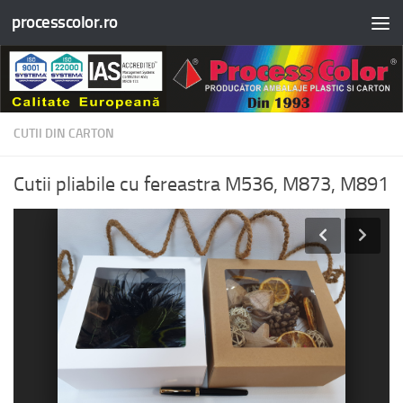
processcolor.ro
Skip to content
CUTII DIN CARTON
Cutii pliabile cu fereastra M536, M873, M891