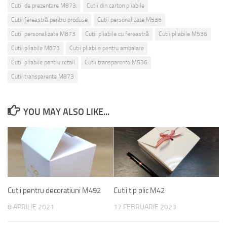
Cutii de prezentare M873.
Cutii din carton pliabile
Cutii fereastră pentru produse
Cutii personalizate M536
Cutii personalizate M873
Cutii pliabile cu fereastră
Cutii pliabile M536
Cutii pliabile M873
Cutii pliabile pentru ambalare
Cutii pliabile pentru retail
Cutii transparente M536
Cutii transparente M873
YOU MAY ALSO LIKE...
Cutii pentru decoratiuni M492
Cutii tip plic M42
8 APRILIE 2021
17 FEBRUARIE 2023