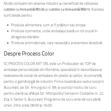
Multe companii din diverse industrii au beneficiat de utilizarea
cutiilor cu fereastră M536
și
cutiilor cu fereastră M873
. Acestea
sunt ideale pentru:
Produse alimentare, cum ar fi prăjituri sau brioșe.
Produse cosmetice, unde ambalajul joacă un rol crucial în
atragerea clienților.
Produse promoționale, care necesită o prezentare atractivă.
Despre Process Color
SC PROCESS COLOR ART SRL este un Producator de TOP de
ambalaje personalizate din România, specializat în dezvoltarea și
realizarea de soluții de ambalare din plastic și carton, la comandă,
pentru o gamă largă de industrii. Firma noastră are sediul social în
București, pe Str. Amurgului nr. 89, și punctul nostru de lucru
pentru clienți se află pe Str. Mitropolitul Veniamin Costache nr. 22,
Etaj 3, Sector 5, București. Programul de lucru este de luni până
vineri, între orele 08:00 și 16:00.