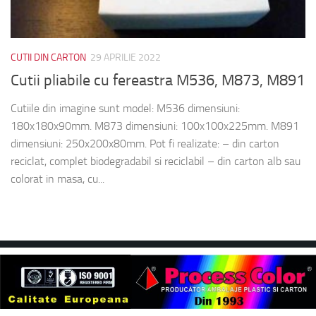
CUTII DIN CARTON
29 APRILIE 2022
Cutii pliabile cu fereastra M536, M873, M891
Cutiile din imagine sunt model: M536 dimensiuni:
180x180x90mm. M873 dimensiuni: 100x100x225mm. M891
dimensiuni: 250x200x80mm. Pot fi realizate: – din carton
reciclat, complet biodegradabil si reciclabil – din carton alb sau
colorat in masa, cu...