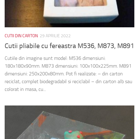
CUTII DIN CARTON
29 APRILIE 2022
Cutii pliabile cu fereastra M536, M873, M891
Cutiile din imagine sunt model: M536 dimensiuni:
180x180x90mm. M873 dimensiuni: 100x100x225mm. M891
dimensiuni: 250x200x80mm. Pot fi realizate: – din carton
reciclat, complet biodegradabil si reciclabil – din carton alb sau
colorat in masa, cu...