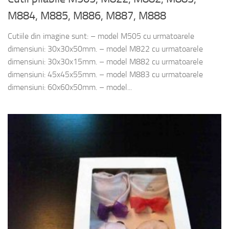
M884, M885, M886, M887, M888
Cutiile din imagine sunt: – model M505 cu urmatoarele
dimensiuni: 30x30x50mm. – model M822 cu urmatoarele
dimensiuni: 30x30x15mm. – model M882 cu urmatoarele
dimensiuni: 45x45x55mm. – model M883 cu urmatoarele
dimensiuni: 60x60x50mm. – model...