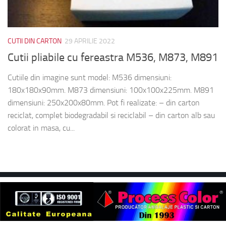
CUTII DIN CARTON
29 APRILIE 2022
Cutii pliabile cu fereastra M536, M873, M891
Cutiile din imagine sunt model: M536 dimensiuni:
180x180x90mm. M873 dimensiuni: 100x100x225mm. M891
dimensiuni: 250x200x80mm. Pot fi realizate: – din carton
reciclat, complet biodegradabil si reciclabil – din carton alb sau
colorat in masa, cu...