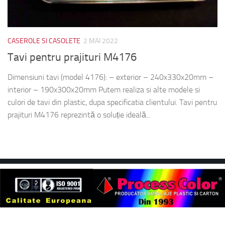
CASEROLE SI CASOLETE
2 MAI 2022
Tavi pentru prajituri M4176
Dimensiuni tavi (model 4176): – exterior – 240x330x20mm –
interior – 190x300x20mm Putem realiza si alte modele si
culori de tavi din plastic, dupa specificatia clientului. Tavi pentru
prajituri M4176 reprezintă o soluție ideală...