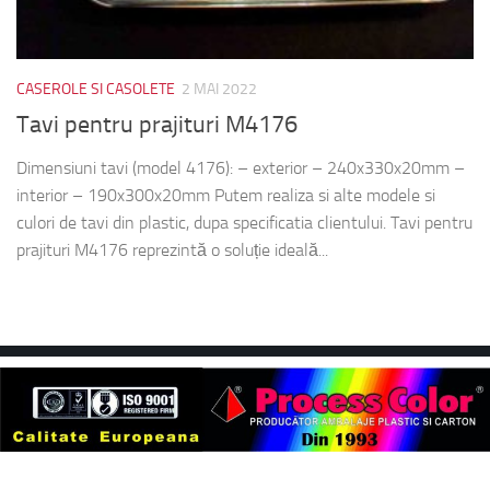
CASEROLE SI CASOLETE
2 MAI 2022
Tavi pentru prajituri M4176
Dimensiuni tavi (model 4176): – exterior – 240x330x20mm –
interior – 190x300x20mm Putem realiza si alte modele si
culori de tavi din plastic, dupa specificatia clientului. Tavi pentru
prajituri M4176 reprezintă o soluție ideală...