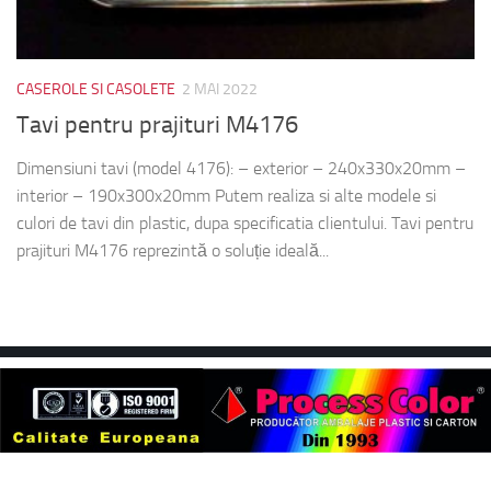
CASEROLE SI CASOLETE
2 MAI 2022
Tavi pentru prajituri M4176
Dimensiuni tavi (model 4176): – exterior – 240x330x20mm –
interior – 190x300x20mm Putem realiza si alte modele si
culori de tavi din plastic, dupa specificatia clientului. Tavi pentru
prajituri M4176 reprezintă o soluție ideală...