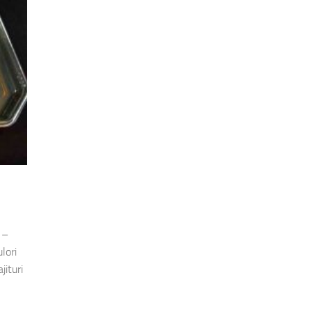
 –
lori
jituri