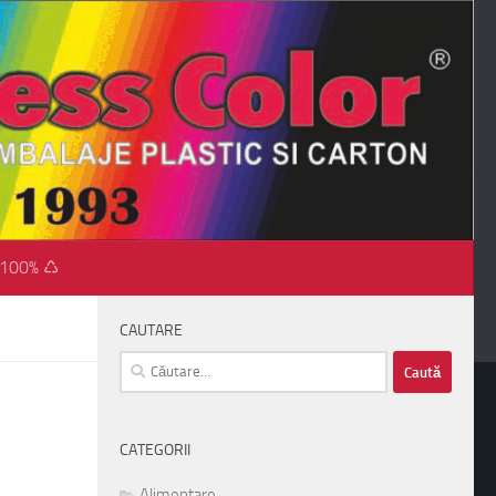
 100% ♺
CAUTARE
Caută
după:
CATEGORII
Alimentare