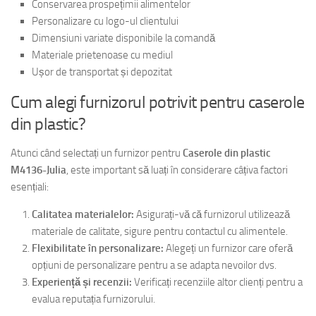
Conservarea prospețimii alimentelor
Personalizare cu logo-ul clientului
Dimensiuni variate disponibile la comandă
Materiale prietenoase cu mediul
Ușor de transportat și depozitat
Cum alegi furnizorul potrivit pentru caserole
din plastic?
Atunci când selectați un furnizor pentru
Caserole din plastic
M4136-Julia
, este important să luați în considerare câțiva factori
esențiali:
Calitatea materialelor:
Asigurați-vă că furnizorul utilizează
materiale de calitate, sigure pentru contactul cu alimentele.
Flexibilitate în personalizare:
Alegeți un furnizor care oferă
opțiuni de personalizare pentru a se adapta nevoilor dvs.
Experiență și recenzii:
Verificați recenziile altor clienți pentru a
evalua reputația furnizorului.