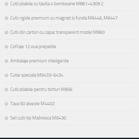
Cutii pliabile cu tavita 4 bomboane M861+4309.2
Cutii rigide premium cu magnet si funda M6446, M6447
Cutii din carton cu capac transparent model M860
Cofraje 12 oua prepelite
Ambalaje premium inteligente
Cutie speciala M6433-6434
Cutii pliabile pentru torturi M856
Tava 50 alveole M4402
Set cutii tip Matriosca M6430