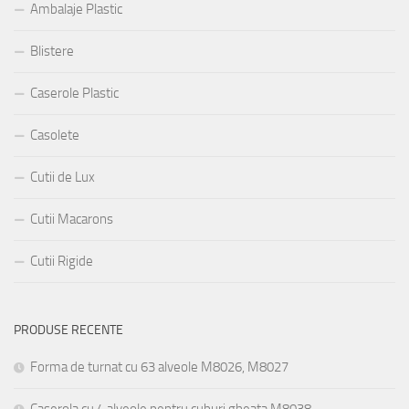
Ambalaje Plastic
Blistere
Caserole Plastic
Casolete
Cutii de Lux
Cutii Macarons
Cutii Rigide
PRODUSE RECENTE
Forma de turnat cu 63 alveole M8026, M8027
Caserola cu 4 alveole pentru cuburi gheata M8038