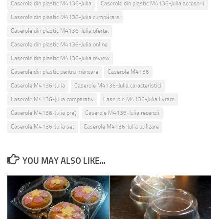
Caserole din plastic M4136-Julia
Caserole din plastic M4136-Julia accesorii
Caserole din plastic M4136-Julia cumpărare
Caserole din plastic M4136-Julia oferte.
Caserole din plastic M4136-Julia online
Caserole din plastic M4136-Julia review
Caserole din plastic pentru mâncare
Caserole M4136
Caserole M4136-Julia
Caserole M4136-Julia caracteristici
Caserole M4136-Julia comparativ
Caserole M4136-Julia livrare
Caserole M4136-Julia preț
Caserole M4136-Julia recenzii
Caserole M4136-Julia set
Caserole M4136-Julia utilizare
YOU MAY ALSO LIKE...