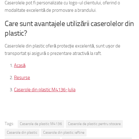
Caserolele pot fi personalizate cu logo-ul clientului, oferind o
modalitate excelentă de promovare a brandului.
Care sunt avantajele utilizării caserolelor din
plastic?
Caserolele din plastic oferă protecție excelentă, sunt ușor de
transportat și asigură o prezentare atractivă la raft.
Acasă
Resurse
Caserole din plastic M4136-Julia
Tags:
Caserole de plastic M4136
Caserole de plastic pentru stocare
Caserole din plastic
Caserole din plastic ieftine