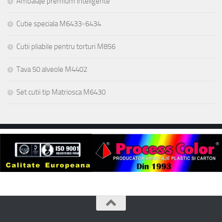
Ambalaje premium inteligente
Cutie speciala M6433-6434
Cutii pliabile pentru torturi M856
Tava 50 alveole M4402
Set cutii tip Matriosca M6430