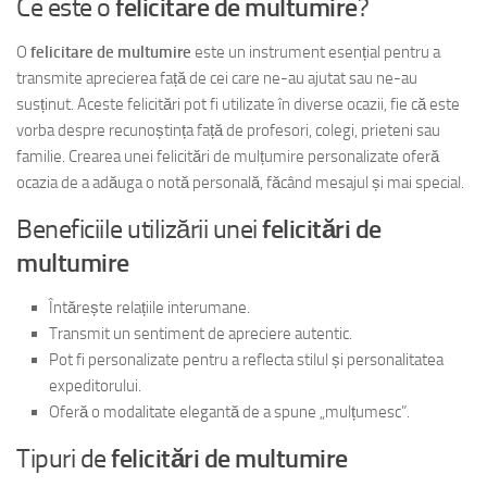
Ce este o
felicitare de multumire
?
O
felicitare de multumire
este un instrument esențial pentru a
transmite aprecierea față de cei care ne-au ajutat sau ne-au
susținut. Aceste felicitări pot fi utilizate în diverse ocazii, fie că este
vorba despre recunoștința față de profesori, colegi, prieteni sau
familie. Crearea unei felicitări de mulțumire personalizate oferă
ocazia de a adăuga o notă personală, făcând mesajul și mai special.
Beneficiile utilizării unei
felicitări de
multumire
Întărește relațiile interumane.
Transmit un sentiment de apreciere autentic.
Pot fi personalizate pentru a reflecta stilul și personalitatea
expeditorului.
Oferă o modalitate elegantă de a spune „mulțumesc”.
Tipuri de
felicitări de multumire