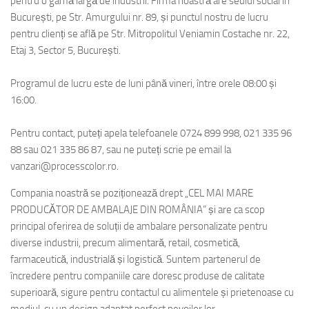
pentru o gamă largă de industrii. Firma noastră are sediul social în
București, pe Str. Amurgului nr. 89, și punctul nostru de lucru
pentru clienți se află pe Str. Mitropolitul Veniamin Costache nr. 22,
Etaj 3, Sector 5, București.
Programul de lucru este de luni până vineri, între orele 08:00 și
16:00.
Pentru contact, puteți apela telefoanele 0724 899 998, 021 335 96
88 sau 021 335 86 87, sau ne puteți scrie pe email la
vanzari@processcolor.ro.
Compania noastră se poziționează drept „CEL MAI MARE
PRODUCĂTOR DE AMBALAJE DIN ROMÂNIA” și are ca scop
principal oferirea de soluții de ambalare personalizate pentru
diverse industrii, precum alimentară, retail, cosmetică,
farmaceutică, industrială și logistică. Suntem partenerul de
încredere pentru companiile care doresc produse de calitate
superioară, sigure pentru contactul cu alimentele și prietenoase cu
mediul, cu un design adaptat perfect nevoilor lor.