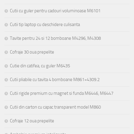
Cutii cu guler pentru cadouri voluminoase M6101
Cutii tip laptop cu deschidere culisanta
Tavite pentru 24 si 12 bomboane M4296, M4308
Cofraje 30 oua prepelite
Cutie din catifea, cu guler M6435
Cutii pliabile cu tavita 4 bomboane M861+4309.2
Cutii rigide premium cu magnet si funda M6446, M6447
Cutii din carton cu capac transparent model M860
Cofraje 12 oua prepelite