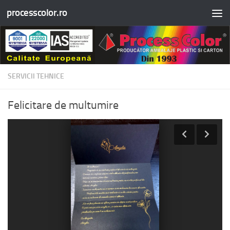
processcolor.ro
Skip to content
SERVICII TEHNICE
Felicitare de multumire