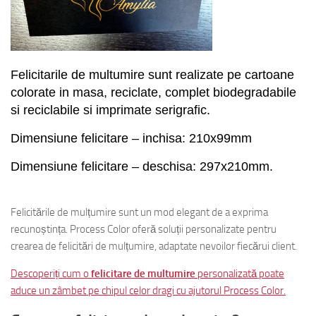
Felicitarile de multumire sunt realizate pe cartoane
colorate in masa, reciclate, complet biodegradabile
si reciclabile si imprimate serigrafic.
Dimensiune felicitare – inchisa: 210x99mm
Dimensiune felicitare – deschisa: 297x210mm.
Amylia
Felicitările de mulțumire sunt un mod elegant de a exprima
recunoștința. Process Color oferă soluții personalizate pentru
crearea de felicitări de mulțumire, adaptate nevoilor fiecărui client.
Descoperiți cum o
felicitare de multumire
personalizată poate
aduce un zâmbet pe chipul celor dragi cu ajutorul Process Color.