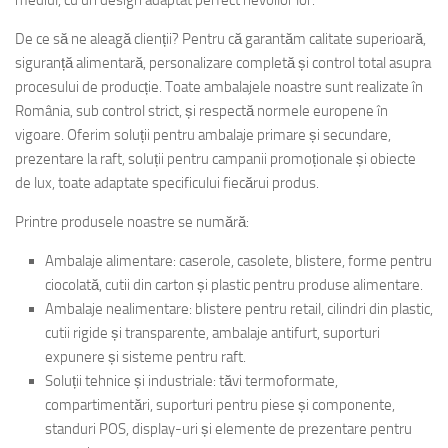
De ce să ne aleagă clienții? Pentru că garantăm calitate superioară,
siguranță alimentară, personalizare completă și control total asupra
procesului de producție. Toate ambalajele noastre sunt realizate în
România, sub control strict, și respectă normele europene în
vigoare. Oferim soluții pentru ambalaje primare și secundare,
prezentare la raft, soluții pentru campanii promoționale și obiecte
de lux, toate adaptate specificului fiecărui produs.
Printre produsele noastre se numără:
Ambalaje alimentare: caserole, casolete, blistere, forme pentru
ciocolată, cutii din carton și plastic pentru produse alimentare.
Ambalaje nealimentare: blistere pentru retail, cilindri din plastic,
cutii rigide și transparente, ambalaje antifurt, suporturi
expunere și sisteme pentru raft.
Soluții tehnice și industriale: tăvi termoformate,
compartimentări, suporturi pentru piese și componente,
standuri POS, display-uri și elemente de prezentare pentru