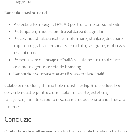
magazine.
Serviciile noastre includ:
Proiectare tehnică și DTP/CAD pentru forme personalizate.
Prototipare și mostre pentru validarea designului.
Proces industrial avansat: termoformare, ștanțare, decupare,
imprimare grafică, personalizare cu folio, serigrafie, emboss și
inscripționare.
Personalizare și finisaje de înaltă calitate pentru a satisface
cele mai exigente cerințe de branding.
Servicii de prelucrare mecanică și asamblare finală.
Colaborăm cu clienți din multiple industrii, adaptând produsele și
serviciile noastre pentru a oferi soluții eficiente, estetice și
funcționale, menite să pună în valoare produsele și brandul fiecărui
partener.
Concluzie
O
felicitare de multumire
nu este doar o simplă bucată de hârtie, ci