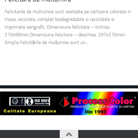
Felicitarile de multumire sunt realizate pe cartoane colorate in
masa, reciclate, complet biodegradabile si reciclabile si
imprimate serigrafic. Dimensiune felicitare – inchisa:
210x99mm Dimensiune felicitare – deschisa: 297x210mm.
Amylia Felicitările de mulțumire sunt un...