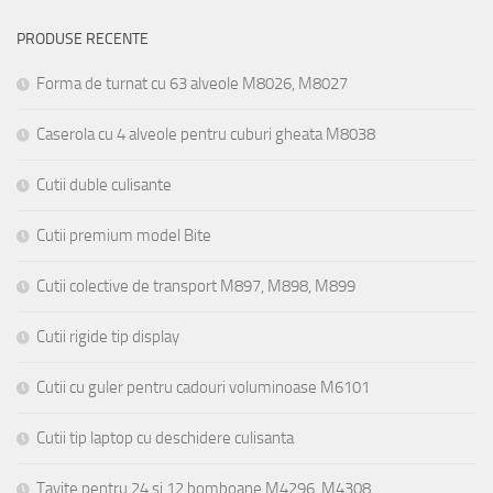
PRODUSE RECENTE
Forma de turnat cu 63 alveole M8026, M8027
Caserola cu 4 alveole pentru cuburi gheata M8038
Cutii duble culisante
Cutii premium model Bite
Cutii colective de transport M897, M898, M899
Cutii rigide tip display
Cutii cu guler pentru cadouri voluminoase M6101
Cutii tip laptop cu deschidere culisanta
Tavite pentru 24 si 12 bomboane M4296, M4308