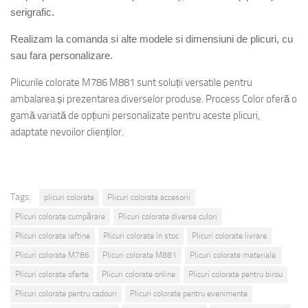
serigrafic.
Realizam la comanda si alte modele si dimensiuni de plicuri, cu
sau fara personalizare.
Plicurile colorate M786 M881 sunt soluții versatile pentru
ambalarea și prezentarea diverselor produse. Process Color oferă o
gamă variată de opțiuni personalizate pentru aceste plicuri,
adaptate nevoilor clienților.
Tags:
plicuri colorate
Plicuri colorate accesorii
Plicuri colorate cumpărare
Plicuri colorate diverse culori
Plicuri colorate ieftine
Plicuri colorate în stoc
Plicuri colorate livrare
Plicuri colorate M786
Plicuri colorate M881
Plicuri colorate materiale.
Plicuri colorate oferte
Plicuri colorate online
Plicuri colorate pentru birou
Plicuri colorate pentru cadouri
Plicuri colorate pentru evenimente