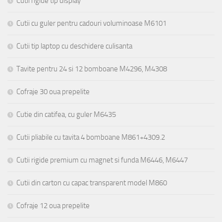
Cutii rigide tip display
Cutii cu guler pentru cadouri voluminoase M6101
Cutii tip laptop cu deschidere culisanta
Tavite pentru 24 si 12 bomboane M4296, M4308
Cofraje 30 oua prepelite
Cutie din catifea, cu guler M6435
Cutii pliabile cu tavita 4 bomboane M861+4309.2
Cutii rigide premium cu magnet si funda M6446, M6447
Cutii din carton cu capac transparent model M860
Cofraje 12 oua prepelite