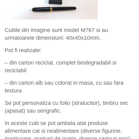
Cutiile din imagine
sunt model M
7
67
si
au
urmatoarele dimensiuni:
40x40x10
m
m.
Pot fi
realizate:
– din
carton
reciclat,
complet biodegradabil
si
reciclabil
– din carton alb sau colorat in masa, cu sau fara
textura
Se pot personaliza cu folio (stralucitor), timbru sec
(apasat) sau serigrafic.
In aceste cutii se pot ambala atat produse
alimentare cat si nealimentare (diverse figurine,
martisoare, marturii de nunta, diverse cadouri mici).