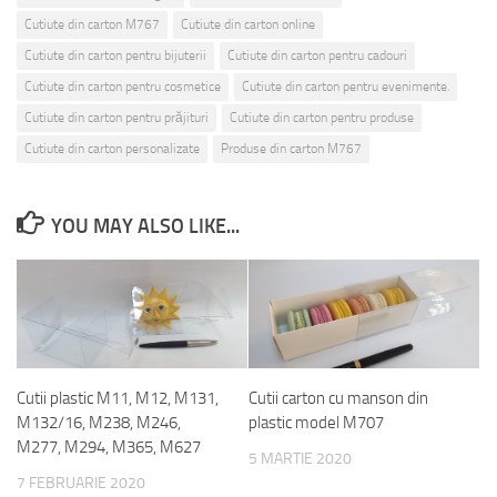
Cutiute din carton M767
Cutiute din carton online
Cutiute din carton pentru bijuterii
Cutiute din carton pentru cadouri
Cutiute din carton pentru cosmetice
Cutiute din carton pentru evenimente.
Cutiute din carton pentru prăjituri
Cutiute din carton pentru produse
Cutiute din carton personalizate
Produse din carton M767
YOU MAY ALSO LIKE...
Cutii plastic M11, M12, M131,
Cutii carton cu manson din
M132/16, M238, M246,
plastic model M707
M277, M294, M365, M627
5 MARTIE 2020
7 FEBRUARIE 2020