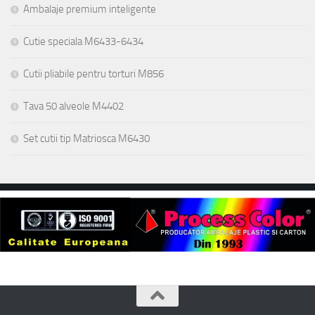
Ambalaje premium inteligente
Cutie speciala M6433-6434
Cutii pliabile pentru torturi M856
Tava 50 alveole M4402
Set cutii tip Matriosca M6430