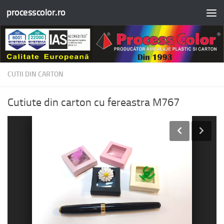
processcolor.ro
Skip to content
CUTII DIN CARTON
Cutiute din carton cu fereastra M767