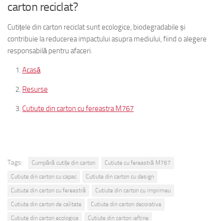
carton reciclat?
Cutițele din carton reciclat sunt ecologice, biodegradabile și
contribuie la reducerea impactului asupra mediului, fiind o alegere
responsabilă pentru afaceri.
Acasă
Resurse
Cutiute din carton cu fereastra M767
Tags:
Cumpără cutițe din carton
Cutiute cu fereastră M767
Cutiute din carton cu capac
Cutiute din carton cu design
Cutiute din carton cu fereastră
Cutiute din carton cu imprimeu
Cutiute din carton de calitate
Cutiute din carton decorative
Cutiute din carton ecologice
Cutiute din carton ieftine