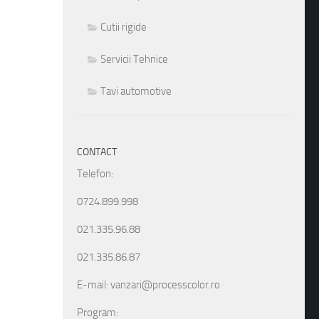
Cutii rigide
Servicii Tehnice
Tavi automotive
CONTACT
Telefon:
0724.899.998
021.335.96.88
021.335.86.87
E-mail: vanzari@processcolor.ro
Program: