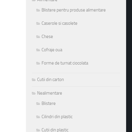
Blistere pentru produse alimentare
Caserole si casolete
Chese
Cofraje oua
Forme de turnat ciocolata
Cutii din carton
Nealimentare
Blistere
Cilindri din plastic
Cutii din plastic