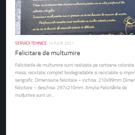
SERVICII TEHNICE
14 IULIE 2021
Felicitare de multumire
Felicitarile de multumire sunt realizate pe cartoane colorate
masa, reciclate, complet biodegradabile si reciclabile si impr
serigrafic. Dimensiune felicitare – inchisa: 210x99mm Dime
felicitare – deschisa: 297x210mm. Amylia Felicitările de
mulțumire sunt un...