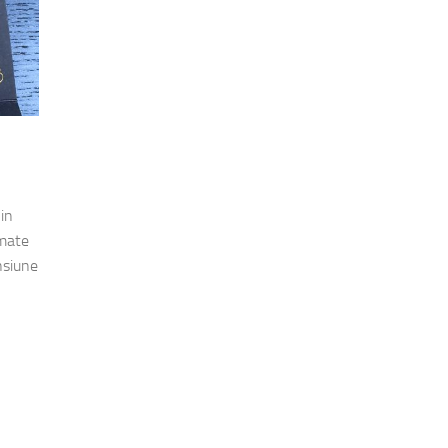
 in
imate
nsiune