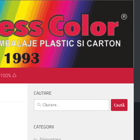
 100% ♺
CAUTARE
Caută
după:
CATEGORII
Alimentare