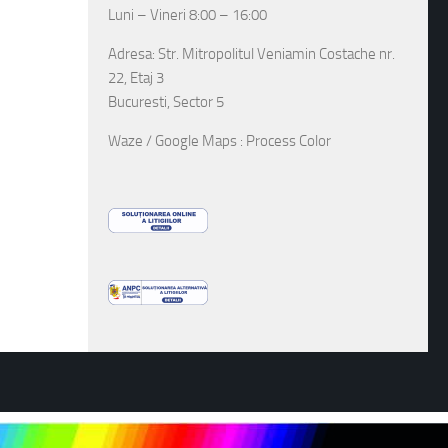
Luni – Vineri 8:00 – 16:00
Adresa: Str. Mitropolitul Veniamin Costache nr.
22, Etaj 3
Bucuresti, Sector 5
Waze / Google Maps : Process Color