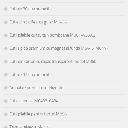
Cofraje 30 oua prepelite
Cutie din catifea, cu guler M6435
Cutii pliabile cu tavita 4 bomboane M861+4309.2
Cutii rigide premium cu magnet si funda M6446, M6447
Cutii din carton cu capac transparent model M860
Cofraje 12 oua prepelite
Ambalaje premium inteligente
Cutie speciala M6433-6434
Cutii pliabile pentru torturi M856
Tava 50 alveole M4402