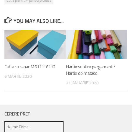
Cutie premium pentru produse
YOU MAY ALSO LIKE...
Cutie cu capac M6111-6112
Hartie subtire pergament /
Hartie de matase
6 MARTIE 2020
31 IANUARIE 2020
CERERE PRET