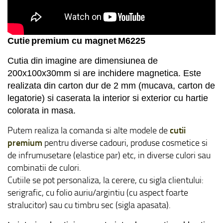
Cuti
e
premium cu magnet
M
6
225
Cutia din imagine are dimensiunea de
200x100x30
mm
si are inchidere magnetica. E
ste
r
ealizata din carton dur de 2 mm (mucava, carton de
legatorie) si
caserata
la interior si exterior
cu hartie
colorata in masa
.
Putem
realiza
la comanda
si alte
mode
le
de
cutii
premium
pentru diverse cadouri, produse cosmetice si
de infrumusetare
(elastice par)
etc, in diverse culori sau
combinatii de culori.
Cutiile
se pot personaliza, la cerere, cu sigla clientului:
serigrafic, cu folio auriu/argintiu (cu aspect foarte
stralucitor) sau cu timbru sec (sigla apasata).