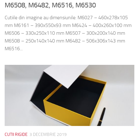
M6508, M6482, M6516, M6530
Cutiile din imagine au dimensiunile: M6027 – 460x278x105
mm M6161 – 390x550x93 mm M6424 – 400x260x100 mm
M6506 – 330x250x110 mm M6507 – 300x200x140 mm
M6508 – 250x140x140 mm M6482 – 506x306x143 mm
M6516...
CUTII RIGIDE
3 DECEMBRIE 2019