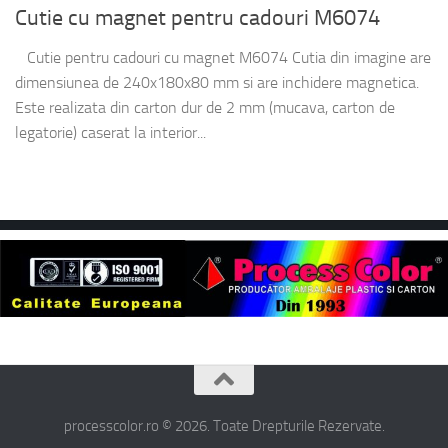
Cutie cu magnet pentru cadouri M6074
Cutie pentru cadouri cu magnet M6074 Cutia din imagine are
dimensiunea de 240x180x80 mm si are inchidere magnetica.
Este realizata din carton dur de 2 mm (mucava, carton de
legatorie) caserat la interior...
processcolor.ro © 2026. Toate Drepturile Rezervate.