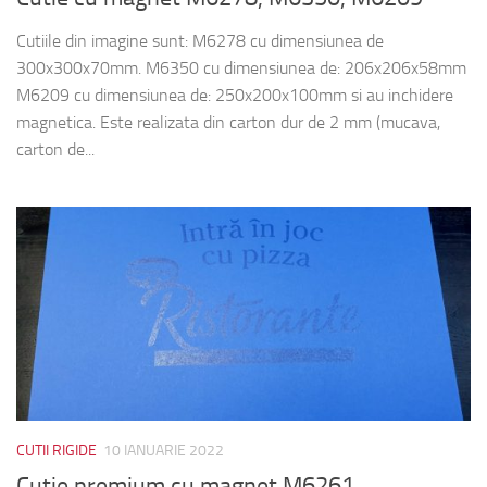
Cutiile din imagine sunt: M6278 cu dimensiunea de
300x300x70mm. M6350 cu dimensiunea de: 206x206x58mm
M6209 cu dimensiunea de: 250x200x100mm si au inchidere
magnetica. Este realizata din carton dur de 2 mm (mucava,
carton de...
CUTII RIGIDE
10 IANUARIE 2022
Cutie premium cu magnet M6261