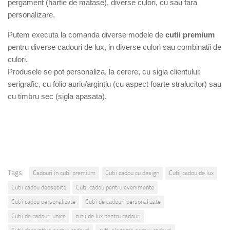
pergament (hartie de matase), diverse culori, cu sau fara
personalizare.
Putem executa la comanda diverse modele de
cutii premium
pentru diverse cadouri de lux, in diverse culori sau combinatii de
culori.
Produsele se pot personaliza, la cerere, cu sigla clientului:
serigrafic, cu folio auriu/argintiu (cu aspect foarte stralucitor) sau
cu timbru sec (sigla apasata).
Rozaliabotnissanisaenrobebe
Tags:
Cadouri în cutii premium
Cutii cadou cu design
Cutii cadou de lux
Cutii cadou deosebite
Cutii cadou pentru evenimente
Cutii cadou personalizate
Cutii de cadouri personalizate
Cutii de cadouri unice
cutii de lux pentru cadouri