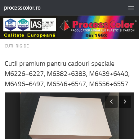
processcolor.ro
Skip to content
CUTII RIGIDE
Cutii premium pentru cadouri speciale
M6226+6227, M6382+6383, M6439+6440,
M6496+6497, M6546+6547, M6556+6557