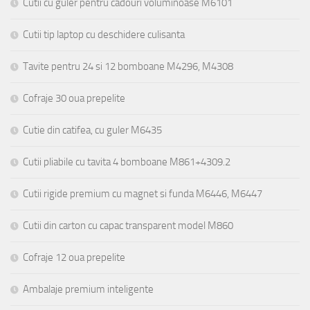
Cutii cu guler pentru cadouri voluminoase M6101
Cutii tip laptop cu deschidere culisanta
Tavite pentru 24 si 12 bomboane M4296, M4308
Cofraje 30 oua prepelite
Cutie din catifea, cu guler M6435
Cutii pliabile cu tavita 4 bomboane M861+4309.2
Cutii rigide premium cu magnet si funda M6446, M6447
Cutii din carton cu capac transparent model M860
Cofraje 12 oua prepelite
Ambalaje premium inteligente