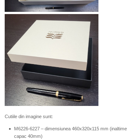
Cutiile din imagine
sunt
:
M6
226-6227
– dimensiunea
460x320x115
mm (inaltime
capac 40mm)