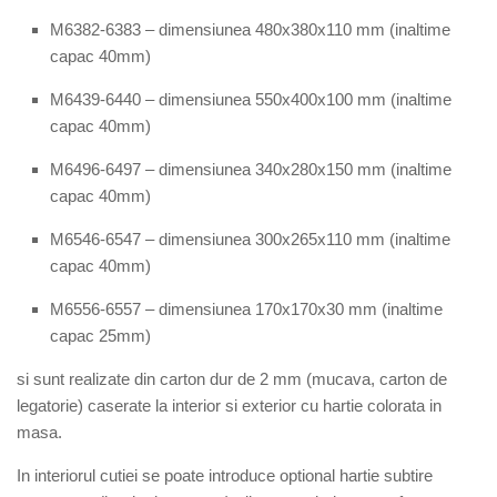
M
638
2
-6
38
3 – dimensiunea
480x380x110
mm (inaltime
capac 40mm)
M6
439
-6
440
– dimensiunea
550
x
40
0x1
0
0
mm (inaltime
capac 40mm)
M6
4
96
-6
4
97
– dimensiunea
34
0
x
28
0x1
5
0
mm (inaltime
capac 40mm)
M6546-6547 – dimensiunea 300x265x110 mm (inaltime
capac 40mm)
M65
5
6-65
5
7 – dimensiunea
170
x
170
x
3
0 mm (inaltime
capac
25
mm)
si
sunt
r
ealizate din carton dur de 2 mm (mucava, carton de
legatorie) caserate la interior si exterior cu hartie colorata in
masa.
In interiorul cutiei se poate introduce optional hartie subtire