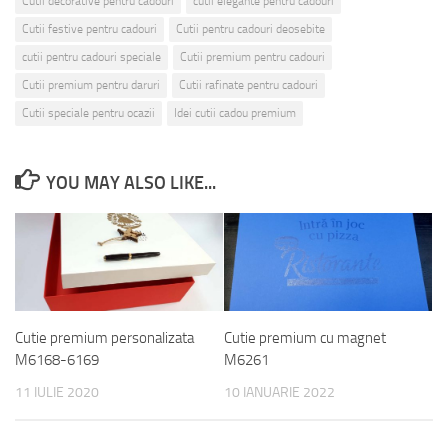
Cutii decorative pentru cadouri
cutii elegante pentru cadouri
Cutii festive pentru cadouri
Cutii pentru cadouri deosebite
cutii pentru cadouri speciale
Cutii premium pentru cadouri
Cutii premium pentru daruri
Cutii rafinate pentru cadouri
Cutii speciale pentru ocazii
Idei cutii cadou premium
YOU MAY ALSO LIKE...
Cutie premium personalizata
Cutie premium cu magnet
M6168-6169
M6261
11 IULIE 2020
10 IANUARIE 2022