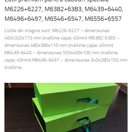
M6226+6227, M6382+6383, M6439+6440,
M6496+6497, M6546+6547, M6556+6557
Cutiile din imagine sunt: M6226-6227 – dimensiunea
460x320x115 mm (inaltime capac 40mm) M6382-6383 –
dimensiunea 480x380x110 mm (inaltime capac 40mm)
M6439-6440 – dimensiunea 550x400x100 mm (inaltime
capac 40mm) M6496-6497 – dimensiunea 340x280x150 mm
(inaltime...