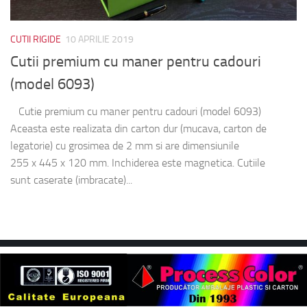
CUTII RIGIDE
10 APRILIE 2019
Cutii premium cu maner pentru cadouri
(model 6093)
Cutie premium cu maner pentru cadouri (model 6093)
Aceasta este realizata din carton dur (mucava, carton de
legatorie) cu grosimea de 2 mm si are dimensiunile
255 x 445 x 120 mm. Inchiderea este magnetica. Cutiile
sunt caserate (imbracate)...