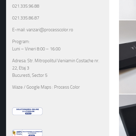
021.335.96.88
021.335.86.87
E-mail: vanzari@processcolor.ro
Program:
Luni – Vineri 8:00 – 16:00
Adresa: Str. Mitropolitul Veniamin Costache nr.
22, Etaj 3
Bucuresti, Sector 5
Waze / Google Maps : Process Color