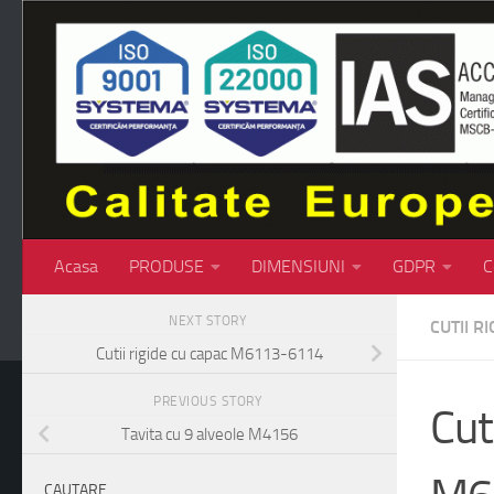
Skip to content
Acasa
PRODUSE
DIMENSIUNI
GDPR
C
NEXT STORY
CUTII RI
Cutii rigide cu capac M6113-6114
PREVIOUS STORY
Cut
Tavita cu 9 alveole M4156
CAUTARE