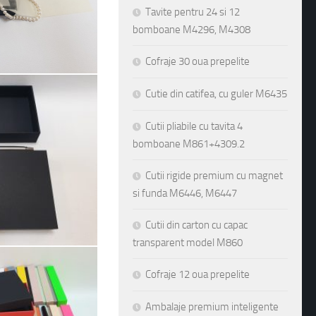
Tavite pentru 24 si 12
bomboane M4296, M4308
Cofraje 30 oua prepelite
Cutie din catifea, cu guler M6435
Cutii pliabile cu tavita 4
bomboane M861+4309.2
Cutii rigide premium cu magnet
si funda M6446, M6447
Cutii din carton cu capac
transparent model M860
Cofraje 12 oua prepelite
Ambalaje premium inteligente