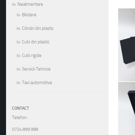
Nealimentare
1
2
3
4
5
6
7
8
9
10
11
12
13
14
15
16
17
18
19
20
21
22
23
24
Blistere
Cilindri din plastic
Cutii din plastic
Cutii rigide
Servicii Tehnice
Tavi automotive
CONTACT
Telefon:
0724.899.998