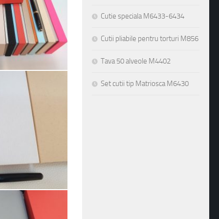
Cutie speciala M6433-6434
Cutii pliabile pentru torturi M856
Tava 50 alveole M4402
Set cutii tip Matriosca M6430