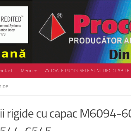
ontact
Mediu
♺ TOATE PRODUSELE SUNT RECICLABILE
GIDE
ii rigide cu capac M6094-6