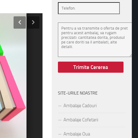
SITE-URILE NOASTRE
Ambalaje Cadouri
Ambalaje Cofetarii
Ambalaje Oua