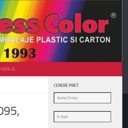
 100% ♺
CERERE PRET
095,