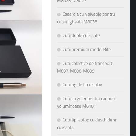
M8026, M8027
Caserola cu 4 alveole pentru
cuburi gheata M8038
Cutii duble culisante
Cutii premium model Bite
Cutii colective de transport
M897, M898, M899
Cutii rigide tip display
Cutii cu guler pentru cadouri
voluminoase M6101
Cutii tip laptop cu deschidere
culisanta