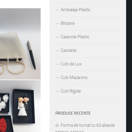
Ambalaje Plastic
Blistere
Caserole Plastic
Casolete
Cutii de Lux
Cutii Macarons
Cutii Rigide
PRODUSE RECENTE
Forma de turnat cu 63 alveole