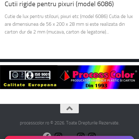
Cutii rigide pentru pixuri (model 6086)
Cutie de lux pentru stilouri, pixuri etc (model 6086) Cutia de lux
are dimensiunea de 56 x 200 x 28 mm si este realizata din
carton dur de 2 mm (mucava, carton de legatorie)...
processcolor.ro © 2026. Toate Drepturile Rezervate.