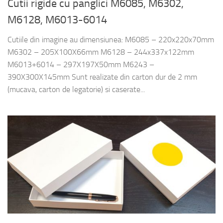
Cutii rigide cu panglici M6085, M6302,
M6128, M6013-6014
Cutiile din imagine au dimensiunea: M6085 – 220x220x70mm
M6302 – 205X100X66mm M6128 – 244x337x122mm
M6013+6014 – 297X197X50mm M6243 –
390X300X145mm Sunt realizate din carton dur de 2 mm
(mucava, carton de legatorie) si caserate...