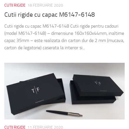
CUTII RIGIDE
18 FEBRUARIE 2020
Cutii rigide cu capac M6147-6148
Cutii rigide cu capac M6147-6148 Cutii rigide pentru cadouri
(model M6147-6148) – dimensiune 160x160x44mm, inaltime
capac 35mm – este realizata din carton dur de 2 mm (mucava,
carton de legatorie) caserata la interior si...
CUTII RIGIDE
11 FEBRUARIE 2020