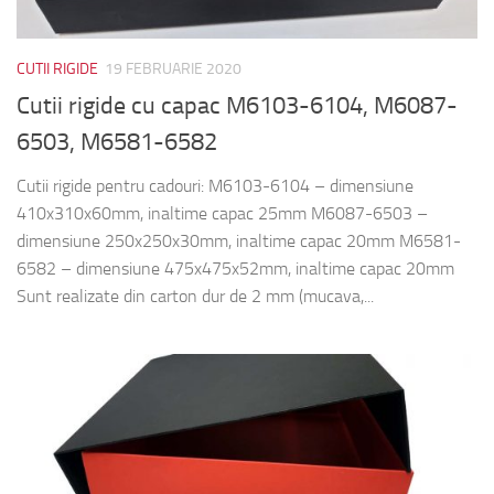
CUTII RIGIDE
19 FEBRUARIE 2020
Cutii rigide cu capac M6103-6104, M6087-
6503, M6581-6582
Cutii rigide pentru cadouri: M6103-6104 – dimensiune
410x310x60mm, inaltime capac 25mm M6087-6503 –
dimensiune 250x250x30mm, inaltime capac 20mm M6581-
6582 – dimensiune 475x475x52mm, inaltime capac 20mm
Sunt realizate din carton dur de 2 mm (mucava,...