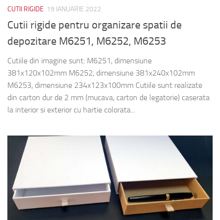
CUTII RIGIDE
19 IANUARIE 2022
Cutii rigide pentru organizare spatii de
depozitare M6251, M6252, M6253
Cutiile din imagine sunt: M6251, dimensiune
381x120x102mm M6252, dimensiune 381x240x102mm
M6253, dimensiune 234x123x100mm Cutiile sunt realizate
din carton dur de 2 mm (mucava, carton de legatorie) caserata
la interior si exterior cu hartie colorata...