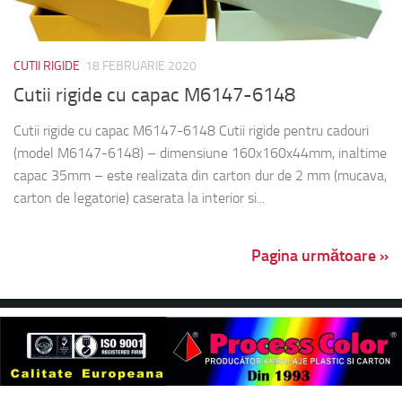
CUTII RIGIDE
18 FEBRUARIE 2020
Cutii rigide cu capac M6147-6148
Cutii rigide cu capac M6147-6148 Cutii rigide pentru cadouri
(model M6147-6148) – dimensiune 160x160x44mm, inaltime
capac 35mm – este realizata din carton dur de 2 mm (mucava,
carton de legatorie) caserata la interior si...
Pagina următoare »