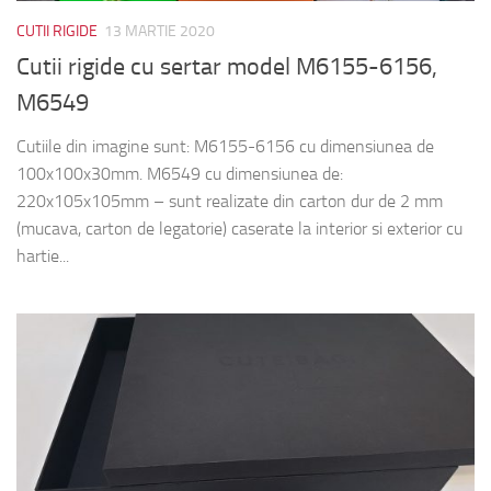
CUTII RIGIDE
13 MARTIE 2020
Cutii rigide cu sertar model M6155-6156,
M6549
Cutiile din imagine sunt: M6155-6156 cu dimensiunea de
100x100x30mm. M6549 cu dimensiunea de:
220x105x105mm – sunt realizate din carton dur de 2 mm
(mucava, carton de legatorie) caserate la interior si exterior cu
hartie...