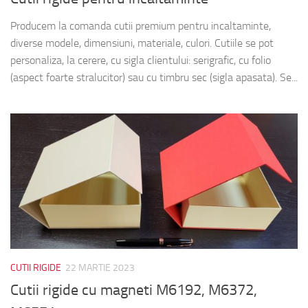
Producem la comanda cutii premium pentru incaltaminte,
diverse modele, dimensiuni, materiale, culori. Cutiile se pot
personaliza, la cerere, cu sigla clientului: serigrafic, cu folio
(aspect foarte stralucitor) sau cu timbru sec (sigla apasata). Se...
CUTII RIGIDE
22 MARTIE 2023
Cutii rigide cu magneti M6192, M6372,