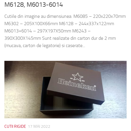
M6128, M6013-6014
Cutiile din imagine au dimensiunea: M6085 – 220x220x70mm
M6302 – 205X100X66mm M6128 – 244x337x122mm
M6013+6014 – 297X197X50mm M6243 –
390X300X145mm Sunt realizate din carton dur de 2 mm
(mucava, carton de legatorie) si caserate...
CUTII RIGIDE
17 MAI 2022