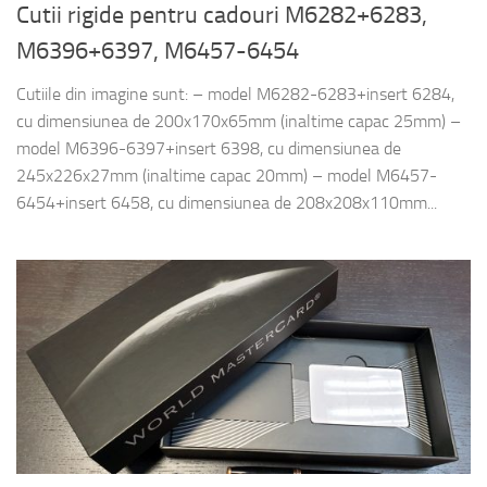
Cutii rigide pentru cadouri M6282+6283,
M6396+6397, M6457-6454
Cutiile din imagine sunt: – model M6282-6283+insert 6284,
cu dimensiunea de 200x170x65mm (inaltime capac 25mm) –
model M6396-6397+insert 6398, cu dimensiunea de
245x226x27mm (inaltime capac 20mm) – model M6457-
6454+insert 6458, cu dimensiunea de 208x208x110mm...