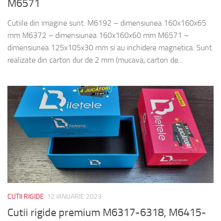
M6571
Cutiile din imagine sunt: M6192 – dimensiunea 160x160x65
mm M6372 – dimensiunea 160x160x60 mm M6571 –
dimensiunea 125x105x30 mm si au inchidere magnetica. Sunt
realizate din carton dur de 2 mm (mucava, carton de...
CUTII RIGIDE
12 IANUARIE 2023
Cutii rigide premium M6317-6318, M6415-