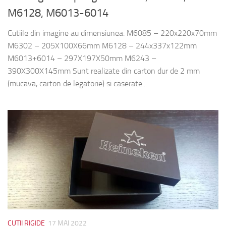
M6128, M6013-6014
Cutiile din imagine au dimensiunea: M6085 – 220x220x70mm
M6302 – 205X100X66mm M6128 – 244x337x122mm
M6013+6014 – 297X197X50mm M6243 –
390X300X145mm Sunt realizate din carton dur de 2 mm
(mucava, carton de legatorie) si caserate...
CUTII RIGIDE
17 MAI 2022