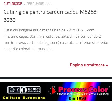
CUTII RIGIDE
7 FEBRUARIE 2022
Cutii rigide pentru carduri cadou M6268-
6269
Cutia din imagine are dimensiunea de 225x115x35mm
(inaltime capac 35mm) si este realizata din carton dur de 2
mm (mucava, carton de legatorie) caserata la interior si exterior
cu hartie colorata in masa. In...
Pagina următoare »