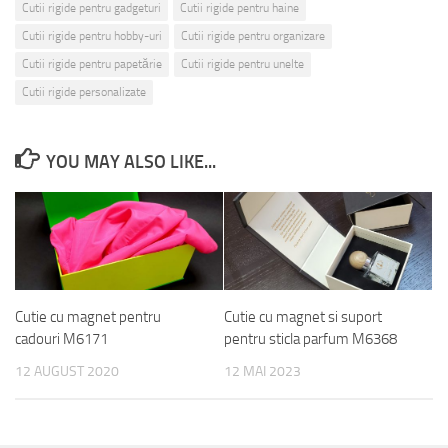
Cutii rigide pentru gadgeturi
Cutii rigide pentru haine
Cutii rigide pentru hobby-uri
Cutii rigide pentru organizare
Cutii rigide pentru papetărie
Cutii rigide pentru unelte
Cutii rigide personalizate
YOU MAY ALSO LIKE...
Cutie cu magnet pentru
Cutie cu magnet si suport
cadouri M6171
pentru sticla parfum M6368
12 AUGUST 2020
12 MAI 2023