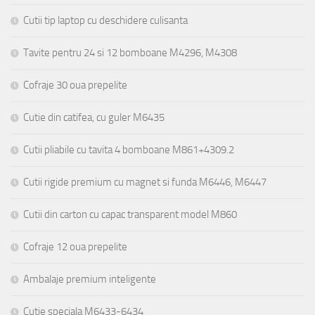
Cutii tip laptop cu deschidere culisanta
Tavite pentru 24 si 12 bomboane M4296, M4308
Cofraje 30 oua prepelite
Cutie din catifea, cu guler M6435
Cutii pliabile cu tavita 4 bomboane M861+4309.2
Cutii rigide premium cu magnet si funda M6446, M6447
Cutii din carton cu capac transparent model M860
Cofraje 12 oua prepelite
Ambalaje premium inteligente
Cutie speciala M6433-6434