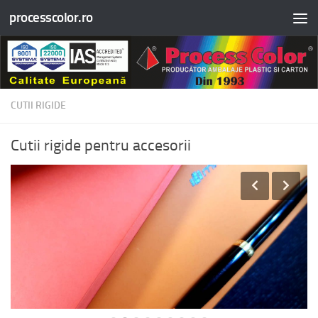
processcolor.ro
Skip to content
CUTII RIGIDE
Cutii rigide pentru accesorii