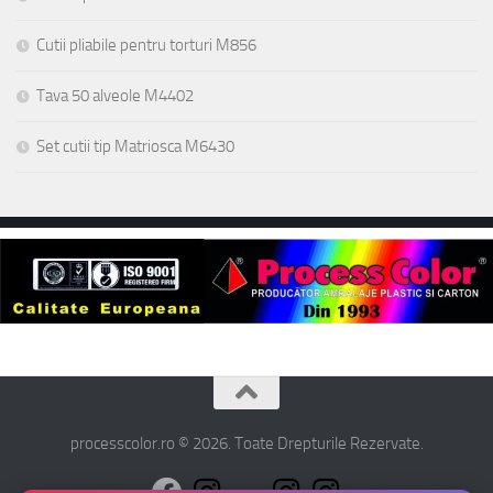
Cutii pliabile pentru torturi M856
Tava 50 alveole M4402
Set cutii tip Matriosca M6430
processcolor.ro © 2026. Toate Drepturile Rezervate.