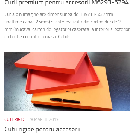
Cutii premium pentru accesorii M6293-6294
Cutia din imagine are dimensiunea de 139x114x32mm
(inaltime capac 25mm) si este realizata din carton dur de 2
mm (mucava, carton de legatorie) caserata la interior si exterior
cu hartie colorata in masa. Cutiile...
CUTII RIGIDE
28 MARTIE 2019
Cutii rigide pentru accesorii