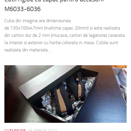
M6033-6036
Cutia din imagine are dimensiunea
de 135x100x47mm (inaltime capac 20mm) si este realizata
din carton dur de 2 mm (mucava, carton de legatorie) caserata
la interior si exterior cu hartie colorata in masa. Cutiile sunt
realizate din materiale...
CUTII RIGIDE
26 APRILIE 2022