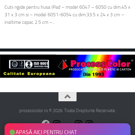
Cutii rigide pentru husa IPad – model 6047 – 6050 cu dim.45 x
31 x 3 cm si – model 6051-6054 cu dim.33.5 x 24 x 3 cm –
inaltime capac 2.5 cm –...
processcolor.ro © 2026. Toate Drepturile Rezervate.
APASĂ AICI PENTRU CHAT