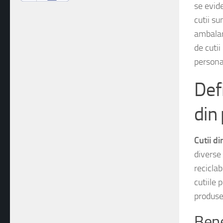
Când vi
se evid
cutii s
ambalar
de cutii
persona
Defi
din
Cutii d
diverse 
recicla
cutiile 
produse