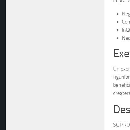
În proce
Neg
Com
Înt
Nec
Exe
Un exemp
figurilo
benefic
creștere
Des