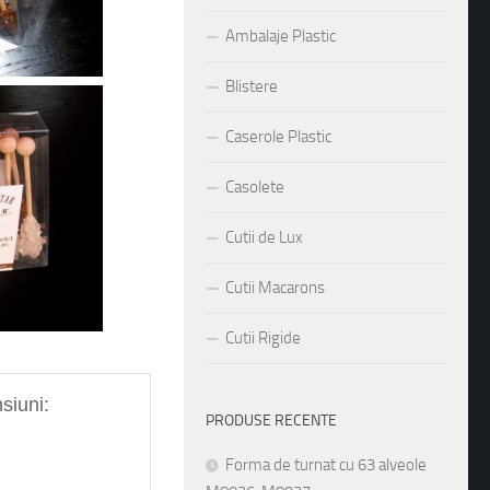
Ambalaje Plastic
Blistere
Caserole Plastic
Casolete
Cutii de Lux
Cutii Macarons
Cutii Rigide
PRODUSE RECENTE
au urmatoarele dimensiuni: 
Forma de turnat cu 63 alveole