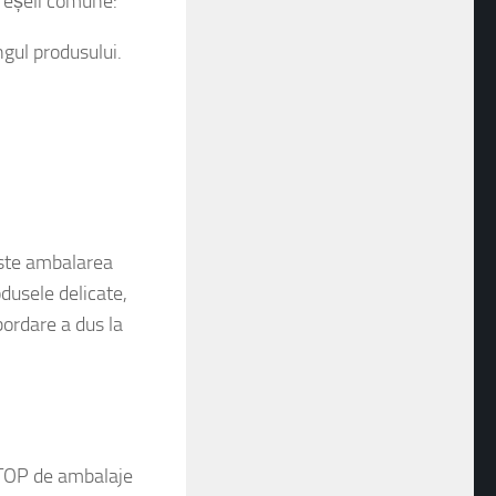
greșeli comune:
ngul produsului.
te ambalarea
rodusele delicate,
bordare a dus la