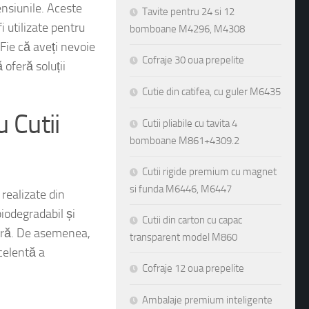
c sau carton M572
Tavite pentru 24 si 12
nsiunile. Aceste
bomboane M4296, M4308
 utilizate pentru
Cofraje 30 oua prepelite
Fie că aveți nevoie
 oferă soluții
Cutie din catifea, cu guler M6435
Cutii pliabile cu tavita 4
u Cutii
bomboane M861+4309.2
Cutii rigide premium cu magnet
si funda M6446, M6447
 realizate din
Cutii din carton cu capac
biodegradabil și
transparent model M860
tură. De asemenea,
Cofraje 12 oua prepelite
xcelentă a
Ambalaje premium inteligente