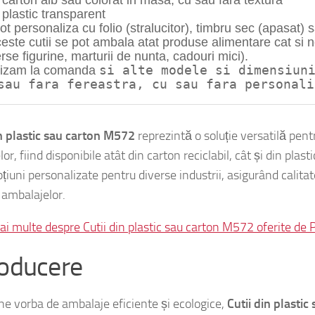
 
carton
 reciclat, 
complet biodegradabil
 si reciclabil 
n carton alb sau colorat in masa, cu sau fara textura
n plastic transparent
ot personaliza cu folio (stralucitor), timbru sec (apasat) s
ceste cutii se pot ambala atat produse alimentare cat si n
erse figurine, marturii de nunta, cadouri mici).
si alte
 modele si dimensiun
izam la comanda 
sau fara fereastra
, cu sau fara personali
in plastic sau carton M572
reprezintă o soluție versatilă pen
or, fiind disponibile atât din carton reciclabil, cât și din plast
țiuni personalizate pentru diverse industrii, asigurând calitate
 ambalajelor.
mai multe despre Cutii din plastic sau carton M572 oferite de 
roducere