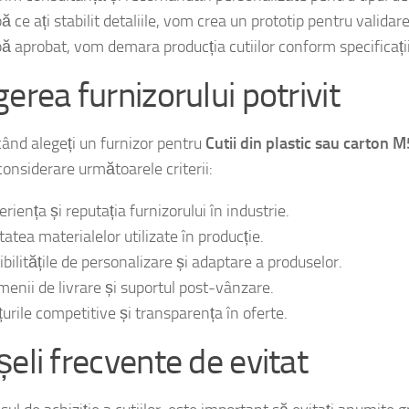
rim consultanță și recomandări personalizate pentru tipul de c
 ce ați stabilit detaliile, vom crea un prototip pentru validare
ă aprobat, vom demara producția cutiilor conform specificații
erea furnizorului potrivit
când alegeți un furnizor pentru
Cutii din plastic sau carton 
 considerare următoarele criterii:
riența și reputația furnizorului în industrie.
tatea materialelor utilizate în producție.
ibilitățile de personalizare și adaptare a produselor.
menii de livrare și suportul post-vânzare.
țurile competitive și transparența în oferte.
șeli frecvente de evitat