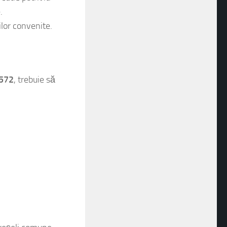
utie potrivit.
.
lor convenite.
M572
, trebuie să