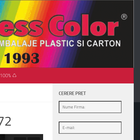
 100% ♺
CERERE PRET
572