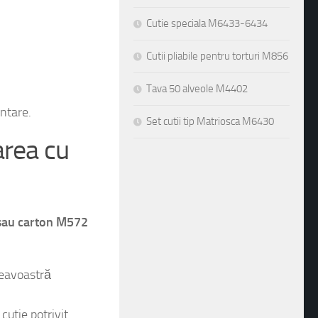
Cutie speciala M6433-6434
Cutii pliabile pentru torturi M856
Tava 50 alveole M4402
Set cutii tip Matriosca M6430
ntare.
area cu
c sau carton M572
neavoastră