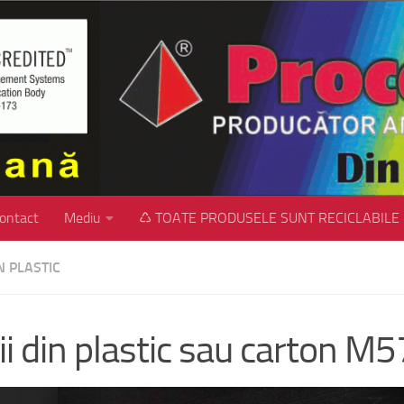
ontact
Mediu
♺ TOATE PRODUSELE SUNT RECICLABILE
IN PLASTIC
ii din plastic sau carton M