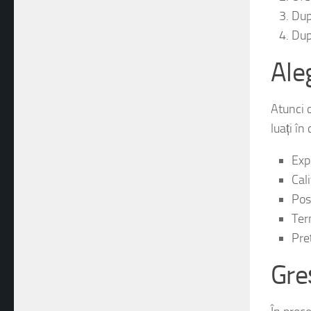
Ofe
După
Dup
Aleg
Atunci 
luați în
Expe
Cali
Pos
Ter
Pre
Gre