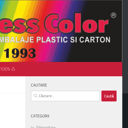
 100% ♺
CAUTARE
Caută
după:
CATEGORII
Alimentare