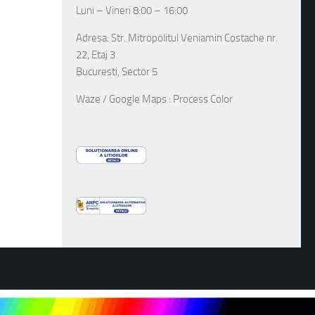
Luni – Vineri 8:00 – 16:00
Adresa: Str. Mitropolitul Veniamin Costache nr.
22, Etaj 3
Bucuresti, Sector 5
Waze / Google Maps : Process Color