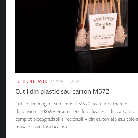
CUTII DIN PLASTIC
21 APRILIE 2022
Cutii din plastic sau carton M572
Cutiile din imagine sunt model M572 si au urmatoarele
dimensiuni: 108x93x40mm. Pot fi realizate: – din carton reci
complet biodegradabil si reciclabil – din carton alb sau colora
masa, cu sau fara textura...