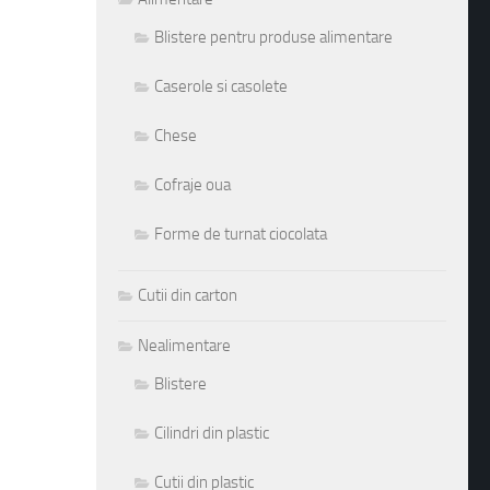
Blistere pentru produse alimentare
Caserole si casolete
Chese
Cofraje oua
Forme de turnat ciocolata
Cutii din carton
Nealimentare
Blistere
Cilindri din plastic
Cutii din plastic