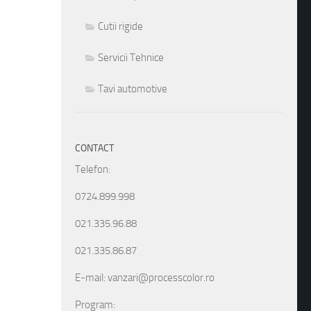
Cutii rigide
Servicii Tehnice
Tavi automotive
CONTACT
Telefon:
0724.899.998
021.335.96.88
021.335.86.87
E-mail: vanzari@processcolor.ro
Program: