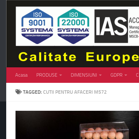
Skip to content
Acasa
PRODUSE
DIMENSIUNI
GDPR
C
TAGGED:
CUTII PENTRU AFACERI M572