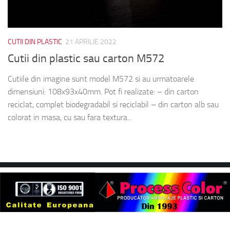
CUTII DIN PLASTIC
21 APRILIE 2022
Cutii din plastic sau carton M572
Cutiile din imagine sunt model M572 si au urmatoarele
dimensiuni: 108x93x40mm. Pot fi realizate: – din carton
reciclat, complet biodegradabil si reciclabil – din carton alb sau
colorat in masa, cu sau fara textura...