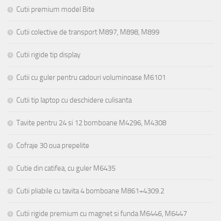
Cutii premium model Bite
Cutii colective de transport M897, M898, M899
Cutii rigide tip display
Cutii cu guler pentru cadouri voluminoase M6101
Cutii tip laptop cu deschidere culisanta
Tavite pentru 24 si 12 bomboane M4296, M4308
Cofraje 30 oua prepelite
Cutie din catifea, cu guler M6435
Cutii pliabile cu tavita 4 bomboane M861+4309.2
Cutii rigide premium cu magnet si funda M6446, M6447