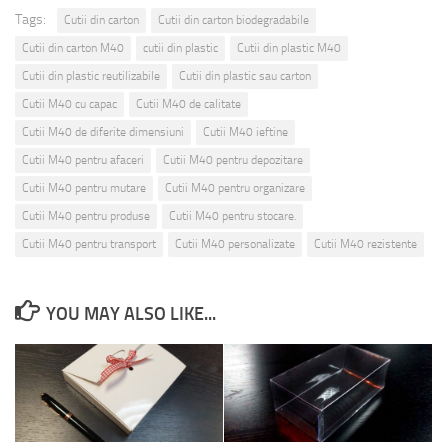
Tags:
Cutii din carton
Cutii din carton biodegradabile
Cutii din carton M40
cutii din plastic
Cutii din plastic M40
Cutii din plastic reutilizabile
Cutii din plastic sau carton
Cutii M40 cu capac
Cutii M40 de calitate
Cutii M40 de diferite dimensiuni
Cutii M40 ieftine
Cutii M40 pentru afaceri
Cutii M40 pentru depozitare
Cutii M40 pentru mutare
Cutii M40 pentru organizare
Cutii M40 pentru produse
Cutii M40 pentru stocare.
Cutii M40 pentru transport
Cutii M40 personalizate
Cutii M40 rezistente
YOU MAY ALSO LIKE...