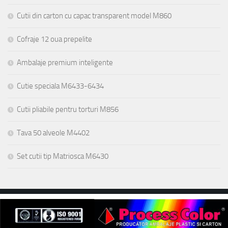
Cutii din carton cu capac transparent model M860
Cofraje 12 oua prepelite
Ambalaje premium inteligente
Cutie speciala M6433-6434
Cutii pliabile pentru torturi M856
Tava 50 alveole M4402
Set cutii tip Matriosca M6430