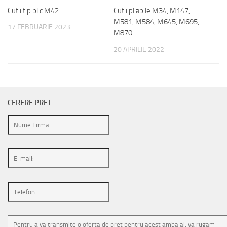
Cutii tip plic M42
Cutii pliabile M34, M147,
M581, M584, M645, M695,
17 FEBRUARIE 2023
M870
20 APRILIE 2022
CERERE PRET