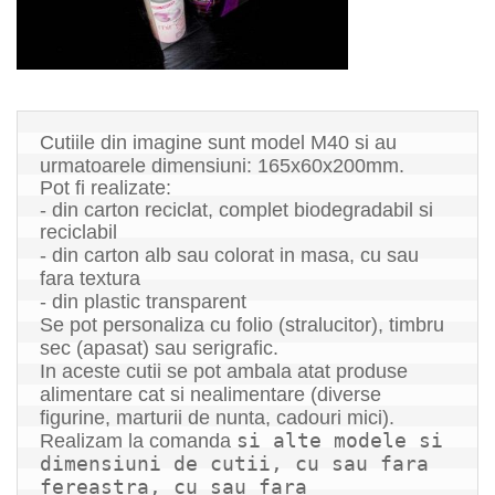
Cutiile din imagine 
sunt model M
40
 si 
au 
urmatoarele dimensiuni: 
165x60x200
m
m.
Pot fi
 realizate:
- din 
carton
 reciclat, 
complet biodegradabil
 si 
reciclabil 
- din carton alb sau colorat in masa, cu sau 
fara textura
- din plastic transparent
Se pot personaliza cu folio (stralucitor), timbru 
sec (apasat) sau serigrafic.
In aceste cutii se pot ambala atat produse 
alimentare cat si nealimentare (diverse 
figurine, marturii de nunta, cadouri mici).
si alte
 modele si 
Realizam la comanda 
dimensiuni de cutii
, cu sau fara 
fereastra
, cu sau fara 