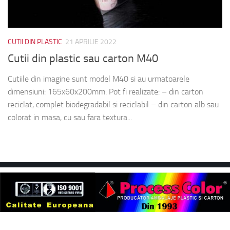
CUTII DIN PLASTIC
21 APRILIE 2022
Cutii din plastic sau carton M40
Cutiile din imagine sunt model M40 si au urmatoarele
dimensiuni: 165x60x200mm. Pot fi realizate: – din carton
reciclat, complet biodegradabil si reciclabil – din carton alb sau
colorat in masa, cu sau fara textura...