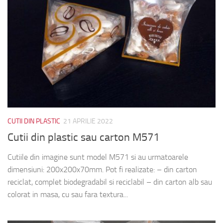
CUTII DIN PLASTIC
21 APRILIE 2022
Cutii din plastic sau carton M571
Cutiile din imagine sunt model M571 si au urmatoarele
dimensiuni: 200x200x70mm. Pot fi realizate: – din carton
reciclat, complet biodegradabil si reciclabil – din carton alb sau
colorat in masa, cu sau fara textura...