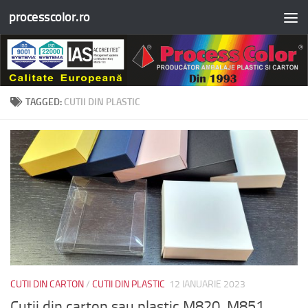
processcolor.ro
Skip to content
TAGGED:
CUTII DIN PLASTIC
CUTII DIN CARTON
/
CUTII DIN PLASTIC
12 IANUARIE 2023
Cutii din carton sau plastic M820, M851