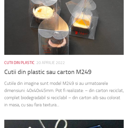
CUTII DIN PLASTIC
20 APRILIE 2022
Cutii din plastic sau carton M249
Cutiile din imagine sunt model M249 si au urmatoarele
dimensiuni: 40x40x45mm. Pot fi realizate: – din carton reciclat,
complet biodegradabil si reciclabil – din carton alb sau colorat
in masa, cu sau fara textura...