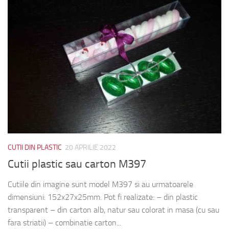
CUTII DIN PLASTIC
20 APRILIE 2022
Cutii plastic sau carton M397
Cutiile din imagine sunt model M397 si au urmatoarele
dimensiuni: 152x27x25mm. Pot fi realizate: – din plastic
transparent – din carton alb, natur sau colorat in masa (cu sau
fara striatii) – combinatie carton...