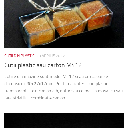
CUTII DIN PLASTIC
20 APRILIE 2022
Cutii plastic sau carton M412
Cutiile din imagine sunt model M412 si au urmatoarele
dimensiuni: 90x27x17mm. Pot fi realizate: – din plastic
transparent – din carton alb, natur sau colorat in masa (cu sau
fara striatii) – combinatie carton...