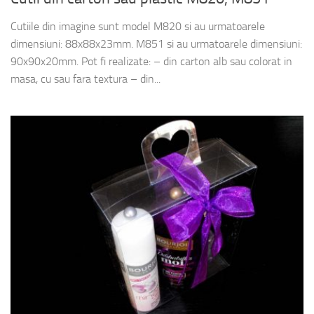
Cutiile din imagine sunt model M820 si au urmatoarele
dimensiuni: 88x88x23mm. M851 si au urmatoarele dimensiuni:
90x90x20mm. Pot fi realizate: – din carton alb sau colorat in
masa, cu sau fara textura – din...