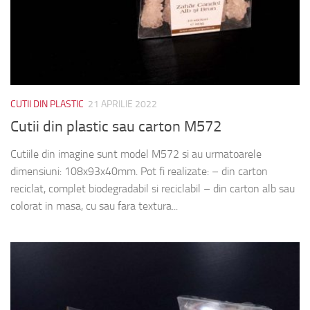
CUTII DIN PLASTIC
21 APRILIE 2022
Cutii din plastic sau carton M572
Cutiile din imagine sunt model M572 si au urmatoarele
dimensiuni: 108x93x40mm. Pot fi realizate: – din carton
reciclat, complet biodegradabil si reciclabil – din carton alb sau
colorat in masa, cu sau fara textura...