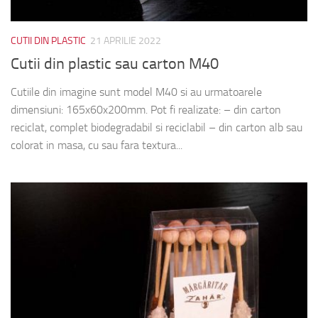
CUTII DIN PLASTIC
21 APRILIE 2022
Cutii din plastic sau carton M40
Cutiile din imagine sunt model M40 si au urmatoarele
dimensiuni: 165x60x200mm. Pot fi realizate: – din carton
reciclat, complet biodegradabil si reciclabil – din carton alb sau
colorat in masa, cu sau fara textura...