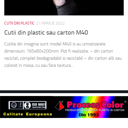
CUTII DIN PLASTIC
21 APRILIE 2022
Cutii din plastic sau carton M40
Cutiile din imagine sunt model M40 si au urmatoarele
dimensiuni: 165x60x200mm. Pot fi realizate: – din carton
reciclat, complet biodegradabil si reciclabil – din carton alb sau
colorat in masa, cu sau fara textura...