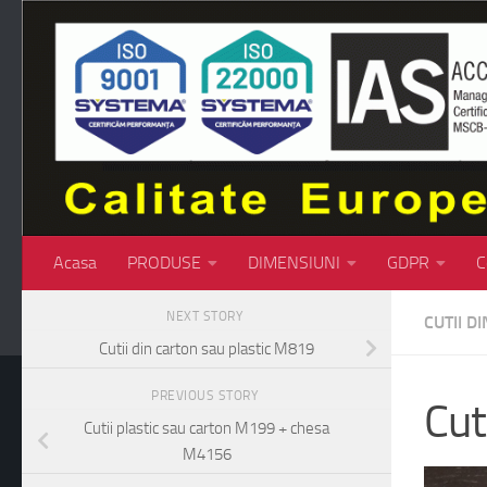
Skip to content
Acasa
PRODUSE
DIMENSIUNI
GDPR
C
NEXT STORY
CUTII D
Cutii din carton sau plastic M819
PREVIOUS STORY
Cut
Cutii plastic sau carton M199 + chesa
M4156