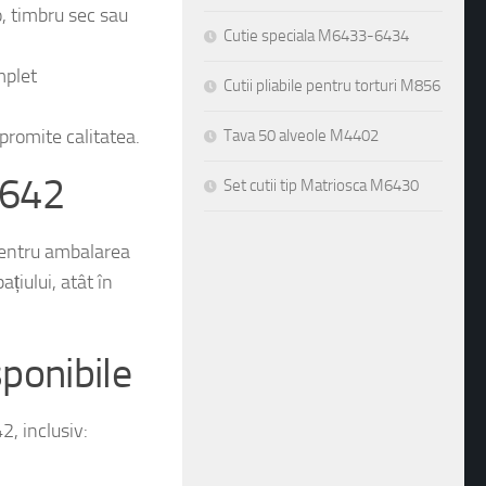
o, timbru sec sau
Cutie speciala M6433-6434
mplet
Cutii pliabile pentru torturi M856
promite calitatea.
Tava 50 alveole M4402
M642
Set cutii tip Matriosca M6430
pentru ambalarea
ațiului, atât în
sponibile
2, inclusiv: