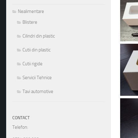
Nealimentare
Blistere
Cilindri din plastic
Cutii din plastic
Cutii rigide
Servicii Tehnice
Tavi automotive
CONTACT
Telefon: