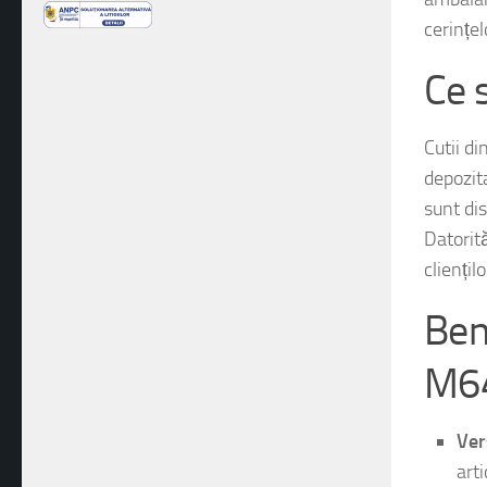
cerințel
Ce 
Cutii di
depozit
sunt dis
Datorită
cliențilo
Bene
M6
Vers
art