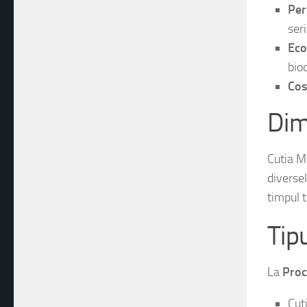
Per
ser
Eco
biod
Cos
Dim
Cutia M
diversel
timpul t
Tip
La
Proc
Cut