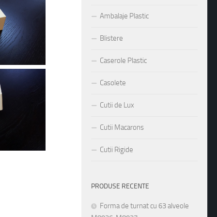
Ambalaje Plastic
Blistere
Caserole Plastic
Casolete
Cutii de Lux
Cutii Macarons
Cutii Rigide
PRODUSE RECENTE
Forma de turnat cu 63 alveole