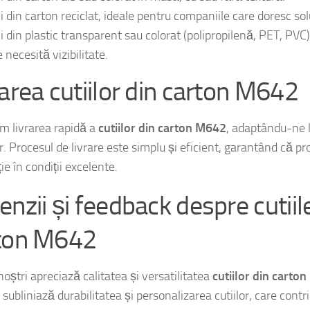
i din carton reciclat, ideale pentru companiile care doresc solu
ii din plastic transparent sau colorat (polipropilenă, PET, PV
 necesită vizibilitate.
rarea cutiilor din carton M642
m livrarea rapidă a
cutiilor din carton M642
, adaptându-ne l
or. Procesul de livrare este simplu și eficient, garantând că p
ie în condiții excelente.
enzii și feedback despre cutiil
ton M642
 noștri apreciază calitatea și versatilitatea
cutiilor din carto
 subliniază durabilitatea și personalizarea cutiilor, care contr
i produselor lor.