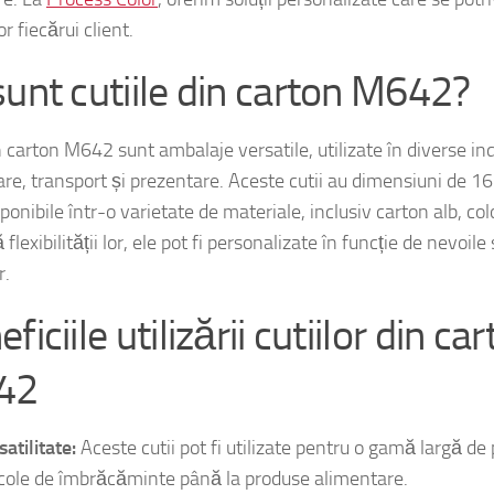
or fiecărui client.
sunt cutiile din carton M642?
n carton M642 sunt ambalaje versatile, utilizate în diverse ind
are, transport și prezentare. Aceste cutii au dimensiuni de
ponibile într-o varietate de materiale, inclusiv carton alb, colo
 flexibilității lor, ele pot fi personalizate în funcție de nevoile
r.
ficiile utilizării cutiilor din ca
42
atilitate:
Aceste cutii pot fi utilizate pentru o gamă largă de 
icole de îmbrăcăminte până la produse alimentare.