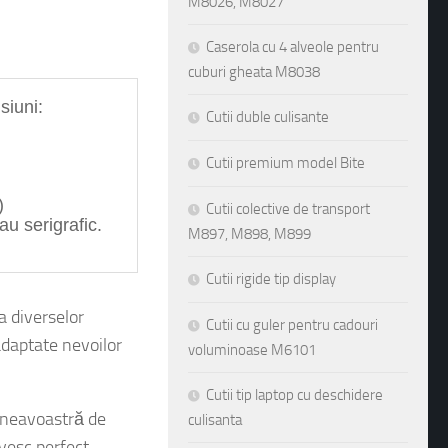
M8026, M8027
Caserola cu 4 alveole pentru
cuburi gheata M8038
 urmatoarele dimensiuni: 
Cutii duble culisante
Cutii premium model Bite
)
Cutii colective de transport
au serigrafic.
M897, M898, M899
Cutii rigide tip display
a diverselor
Cutii cu guler pentru cadouri
adaptate nevoilor
voluminoase M6101
Cutii tip laptop cu deschidere
neavoastră de
culisanta
ivesc perfect