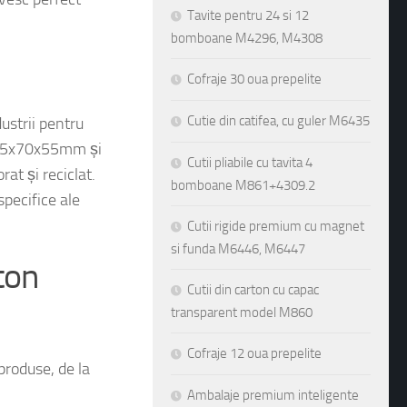
Tavite pentru 24 si 12
bomboane M4296, M4308
Cofraje 30 oua prepelite
ustrii pentru
Cutie din catifea, cu guler M6435
 165x70x55mm și
Cutii pliabile cu tavita 4
rat și reciclat.
bomboane M861+4309.2
 specifice ale
Cutii rigide premium cu magnet
si funda M6446, M6447
rton
Cutii din carton cu capac
transparent model M860
Cofraje 12 oua prepelite
produse, de la
Ambalaje premium inteligente