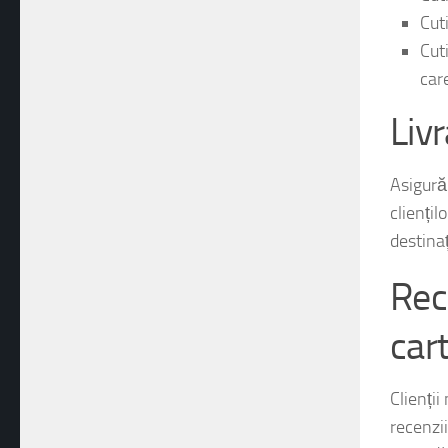
Cuti
Cut
care
Liv
Asigură
cliențil
destinaț
Rec
car
Clienții
recenzii
ambalări