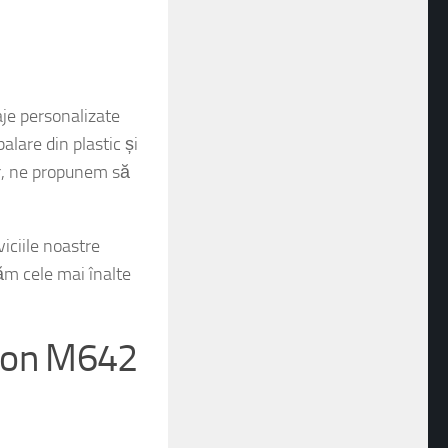
e personalizate
alare din plastic și
or, ne propunem să
iciile noastre
tăm cele mai înalte
rton M642