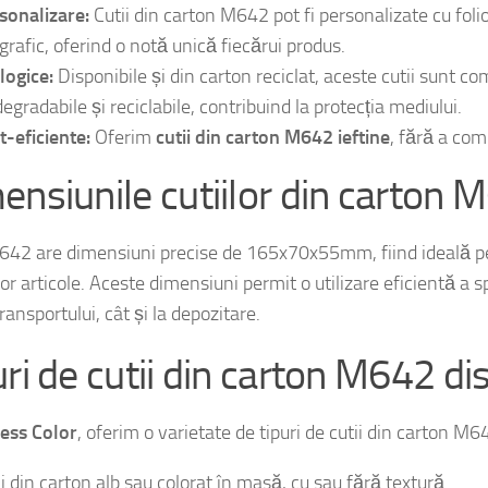
sonalizare:
Cutii din carton M642 pot fi personalizate cu foli
igrafic, oferind o notă unică fiecărui produs.
logice:
Disponibile și din carton reciclat, aceste cutii sunt co
egradabile și reciclabile, contribuind la protecția mediului.
t-eficiente:
Oferim
cutii din carton M642 ieftine
, fără a com
ensiunile cutiilor din carton 
642 are dimensiuni precise de 165x70x55mm, fiind ideală 
or articole. Aceste dimensiuni permit o utilizare eficientă a sp
ransportului, cât și la depozitare.
uri de cutii din carton M642 di
ess Color
, oferim o varietate de tipuri de cutii din carton M64
ii din carton alb sau colorat în masă, cu sau fără textură.