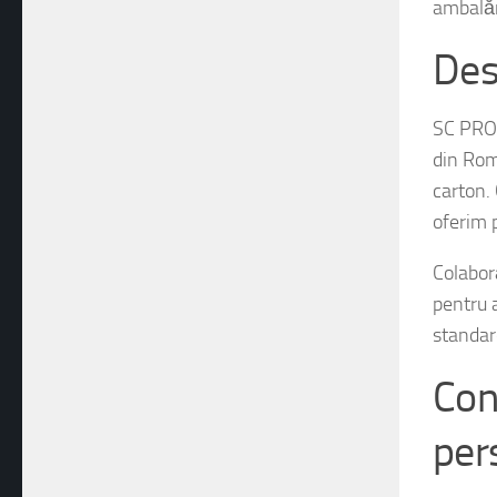
Des
SC PROC
din Româ
carton. 
oferim p
Colabor
pentru a
standar
Con
per