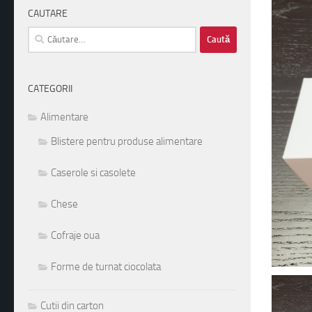
ext
CAUTARE
Caută
după:
CATEGORII
Alimentare
Blistere pentru produse alimentare
Caserole si casolete
Chese
Cofraje oua
1
2
3
4
5
Forme de turnat ciocolata
Cutii din carton