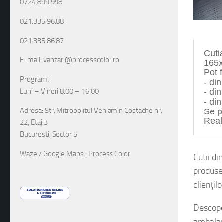
0724.899.998
021.335.96.88
021.335.86.87
Cuti
165
E-mail: vanzari@processcolor.ro
Pot f
- di
Program:
- din
Luni – Vineri 8:00 – 16:00
- di
Se p
Adresa: Str. Mitropolitul Veniamin Costache nr.
Real
22, Etaj 3
Bucuresti, Sector 5
Cutii d
Waze / Google Maps : Process Color
produse
cliențil
Descope
ambala