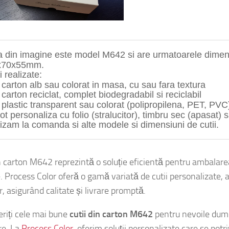
a
 din imagine 
este 
model M
642
 si 
a
re
x70x55
m
m.
i
 realizate:
n carton alb sau colorat in masa, cu sau fara textura
 
carton
 reciclat, 
complet biodegradabil
 si reciclabil 
n plastic transparent sau colorat (polipropilena, PET, PVC
ot personaliza cu folio (stralucitor), timbru sec (apasat) s
izam la comanda 
si alte
 modele si dimensiuni de 
cutii.
in carton M642 reprezintă o soluție eficientă pentru ambalare
. Process Color oferă o gamă variată de cutii personalizate, 
or, asigurând calitate și livrare promptă.
riți cele mai bune
cutii din carton M642
pentru nevoile dum
re. La
Process Color
, oferim soluții personalizate care se potr