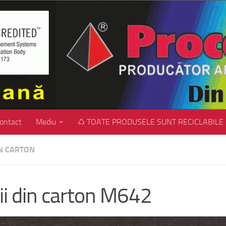
ontact
Mediu
♺ TOATE PRODUSELE SUNT RECICLABILE
IN CARTON
ii din carton M642