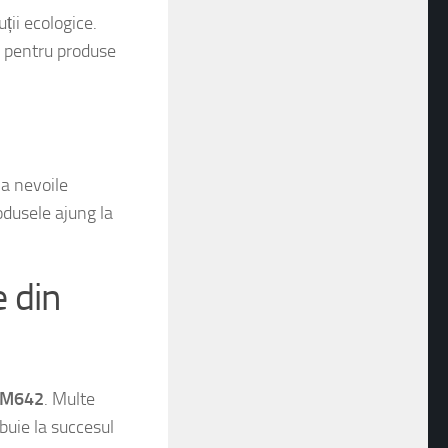
ții ecologice.
C) pentru produse
a nevoile
rodusele ajung la
e din
n M642
. Multe
ibuie la succesul