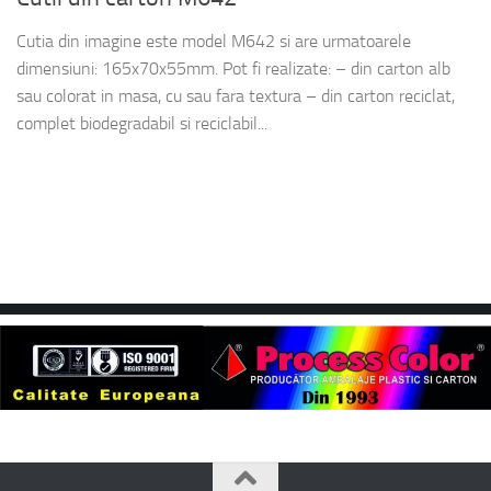
Cutia din imagine este model M642 si are urmatoarele
dimensiuni: 165x70x55mm. Pot fi realizate: – din carton alb
sau colorat in masa, cu sau fara textura – din carton reciclat,
complet biodegradabil si reciclabil...